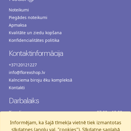
Noteikumi
Piegādes noteikumi
Apmaksa
Kvalitāte un ziedu kopšana
Konfidencialitātes politika
Kontaktinformācija
+37120121227
info@florexshop.lv
Kalnciema biroju ēku kompleksā
Kontakti
Darbalaiks
Pirmdiena
07:00 – 19:00
Otrdiena
07:00 – 19:00
Informējam, ka šajā tīmekļa vietnē tiek izmantotas
Trešdiena
07:00 – 19:00
sīkdatnes (angļu val. "cookies"). Sīkdatne saglabā