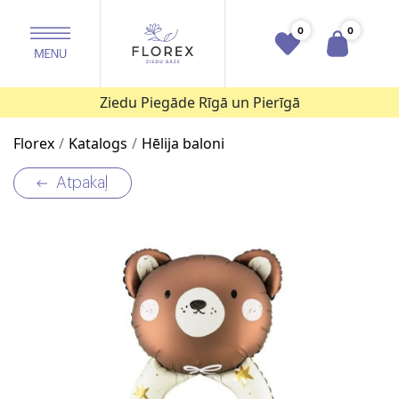
0
0
Ziedu Piegāde Rīgā un Pierīgā
Florex
Katalogs
Hēlija baloni
Atpakaļ