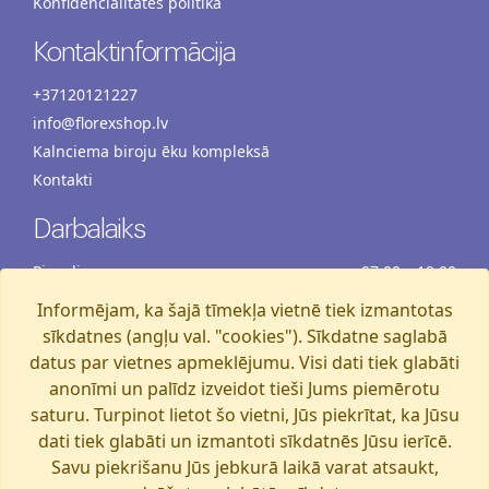
Konfidencialitātes politika
Kontaktinformācija
+37120121227
info@florexshop.lv
Kalnciema biroju ēku kompleksā
Kontakti
Darbalaiks
Pirmdiena
07:00 – 19:00
Otrdiena
07:00 – 19:00
Informējam, ka šajā tīmekļa vietnē tiek izmantotas
Trešdiena
07:00 – 19:00
sīkdatnes (angļu val. "cookies"). Sīkdatne saglabā
Ceturtdiena
07:00 – 19:00
datus par vietnes apmeklējumu. Visi dati tiek glabāti
anonīmi un palīdz izveidot tieši Jums piemērotu
Piektdiena
07:00 – 19:00
saturu. Turpinot lietot šo vietni, Jūs piekrītat, ka Jūsu
Sestdiena
07:00 – 19:00
dati tiek glabāti un izmantoti sīkdatnēs Jūsu ierīcē.
Svētdiena
07:00 – 15:00
Savu piekrišanu Jūs jebkurā laikā varat atsaukt,