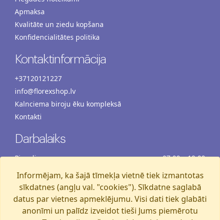
Apmaksa
Kvalitāte un ziedu kopšana
Konfidencialitātes politika
Kontaktinformācija
+37120121227
info@florexshop.lv
Kalnciema biroju ēku kompleksā
Kontakti
Darbalaiks
Pirmdiena
07:00 – 19:00
Otrdiena
07:00 – 19:00
Informējam, ka šajā tīmekļa vietnē tiek izmantotas
Trešdiena
07:00 – 19:00
sīkdatnes (angļu val. "cookies"). Sīkdatne saglabā
Ceturtdiena
07:00 – 19:00
datus par vietnes apmeklējumu. Visi dati tiek glabāti
anonīmi un palīdz izveidot tieši Jums piemērotu
Piektdiena
07:00 – 19:00