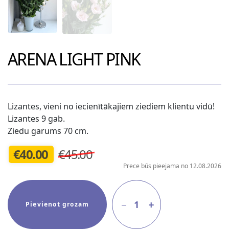
ARENA LIGHT PINK
Lizantes, vieni no iecienītākajiem ziediem klientu vidū!
Lizantes 9 gab.
Ziedu garums 70 cm.
€
40.00
€45.00
Prece būs pieejama no 12.08.2026
1
Pievienot grozam