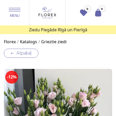
0
0
Ziedu Piegāde Rīgā un Pierīgā
Florex
Katalogs
Grieztie ziedi
Atpakaļ
-12%