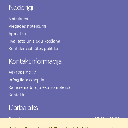
Noderīgi
Noteikumi
Piegādes noteikumi
Apmaksa
Kvalitāte un ziedu kopšana
Konfidencialitātes politika
Kontaktinformācija
+37120121227
info@florexshop.lv
Kalnciema biroju ēku kompleksā
Kontakti
Darbalaiks
Pirmdiena
07:00 – 19:00
Otrdiena
07:00 – 19:00