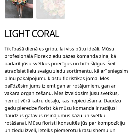
LIGHT CORAL
Tik īpašā dienā es gribu, lai viss būtu ideāli. Mūsu
profesionālā Florex ziedu bāzes komanda zina, kā
padarīt jūsu svētkus priecīgus un brīnišķīgus. Šeit
atradīsiet lielu svaigu ziedu sortimentu, kā arī sniegsim
pilnu pakalpojumu klāstu floristikas jomā. Mēs
palīdzēsim jums izlemt gan ar rotājumiem, gan ar
vakara organizēšanu. Mēs izveidosim jūsu svētkus,
ņemot vērā katru detaļu, kas nepieciešama. Daudzu
gadu pieredze floristikā mūsu komanda ir radījusi
daudzus gatavus risinājumus kāzu un svētku
rotāšanai. Mūsu floristi konsultēs jūs par kompozīciju
un ziedu izvēli, ieteiks piemērotu krāsu shēmu un