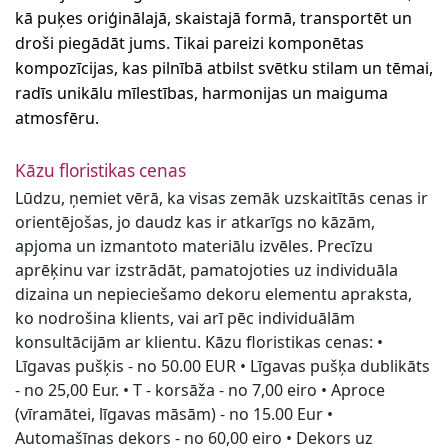
kā puķes oriģinālajā, skaistajā formā, transportēt un
droši piegādāt jums. Tikai pareizi komponētas
kompozīcijas, kas pilnībā atbilst svētku stilam un tēmai,
radīs unikālu mīlestības, harmonijas un maiguma
atmosfēru.
Kāzu floristikas cenas
Lūdzu, ņemiet vērā, ka visas zemāk uzskaitītās cenas ir
orientējošas, jo daudz kas ir atkarīgs no kāzām,
apjoma un izmantoto materiālu izvēles. Precīzu
aprēķinu var izstrādāt, pamatojoties uz individuāla
dizaina un nepieciešamo dekoru elementu apraksta,
ko nodrošina klients, vai arī pēc individuālām
konsultācijām ar klientu. Kāzu floristikas cenas: •
Līgavas pušķis - no 50.00 EUR • Līgavas pušķa dublikāts
- no 25,00 Eur. • T - korsāža - no 7,00 eiro • Aproce
(vīramātei, līgavas māsām) - no 15.00 Eur •
Automašīnas dekors - no 60,00 eiro • Dekors uz