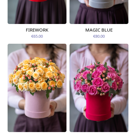
FIREWORK
MAGIC BLUE
Pieejams šodien
Pieejams šodien
€65.00
€80.00