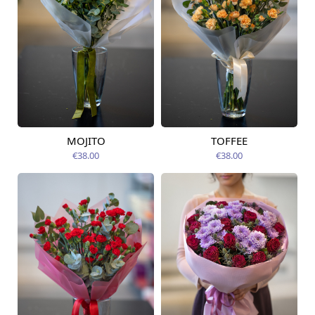
MOJITO
TOFFEE
Pieejama no
Pieejams šodien
12.08.2026
€38.00
€38.00