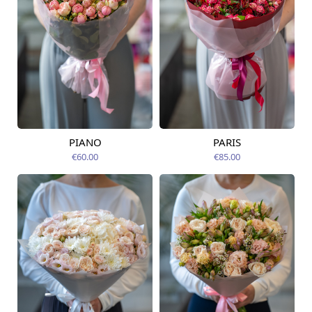
PIANO
PARIS
Pieejams šodien
Pieejams šodien
€60.00
€85.00