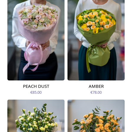
PEACH DUST
AMBER
Pieejama no
Pieejams šodien
09.08.2026
€85.00
€78.00