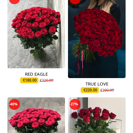
RED EAGLE
Pieejams šodien
€180.00
€320.00
TRUE LOVE
Pieejams šodien
€220.00
€390.00
-40%
-27%