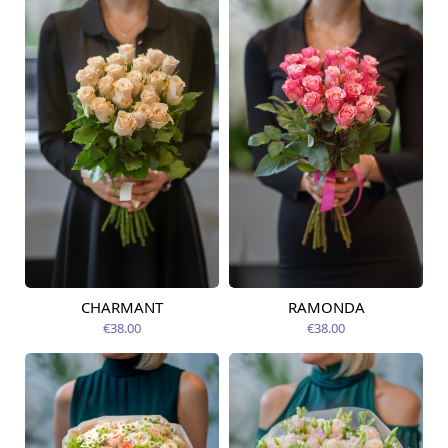
CHARMANT
RAMONDA
Pieejams šodien
Pieejams šodien
€38.00
€38.00