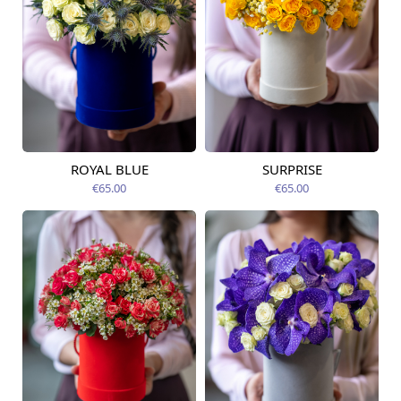
ROYAL BLUE
SURPRISE
Pieejams šodien
Pieejams šodien
€65.00
€65.00