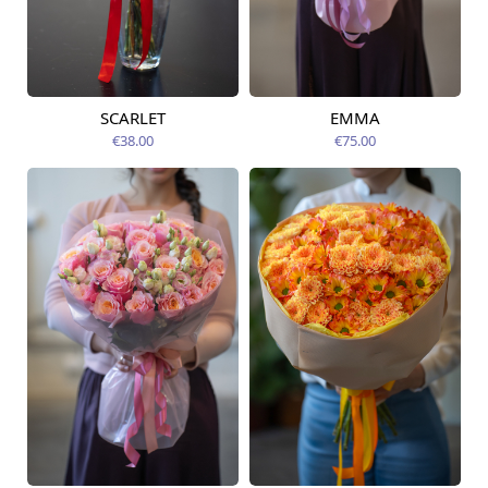
SCARLET
EMMA
Pieejama no
Pieejams šodien
09.08.2026
€38.00
€75.00