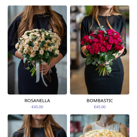
ROSANELLA
BOMBASTIC
Pieejams šodien
Pieejams šodien
€45.00
€45.00