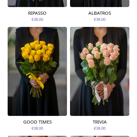
RIPASSO
ALBATROS
Pieejams šodien
Pieejams šodien
€38.00
€38.00
GOOD TIMES
TRIVIA
Pieejams šodien
Pieejams šodien
€38.00
€38.00