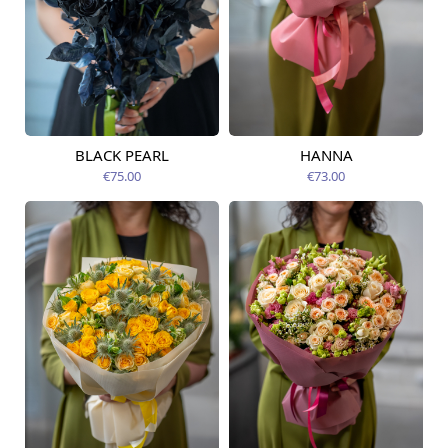
BLACK PEARL
HANNA
Pieejama no
Pieejams šodien
09.08.2026
€75.00
€73.00