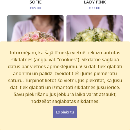
SOFIE
LADY PINK
Pieejams šodien
Pieejams šodien
€65.00
€77.00
Informējam, ka šajā tīmekļa vietnē tiek izmantotas
sīkdatnes (angļu val. "cookies"). Sīkdatne saglabā
datus par vietnes apmeklējumu. Visi dati tiek glabāti
anonīmi un palīdz izveidot tieši Jums piemērotu
saturu. Turpinot lietot šo vietni, Jūs piekrītat, ka Jūsu
dati tiek glabāti un izmantoti sīkdatnēs Jūsu ierīcē.
Savu piekrišanu Jūs jebkurā laikā varat atsaukt,
nodzēšot saglabātās sīkdatnes.
SECRET
STELLA
Pieejams šodien
Pieejams šodien
€65.00
€65.00
Es piekrītu