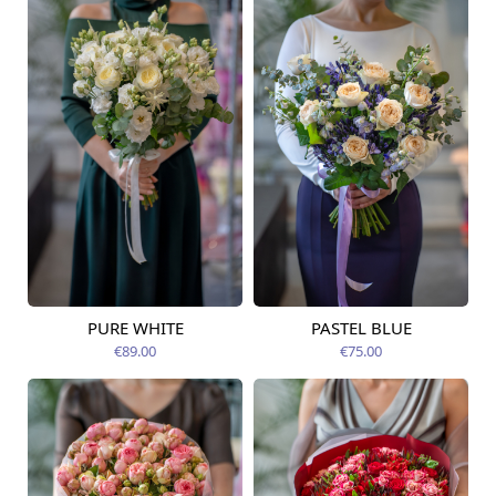
PURE WHITE
PASTEL BLUE
Pieejams šodien
Pieejams šodien
€89.00
€75.00