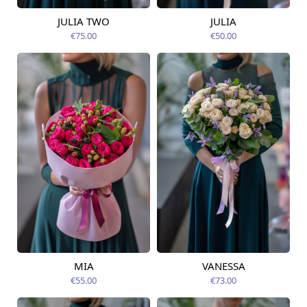
JULIA TWO
JULIA
Pieejams šodien
Pieejams šodien
€75.00
€50.00
MIA
VANESSA
Pieejams šodien
Pieejams šodien
€55.00
€73.00