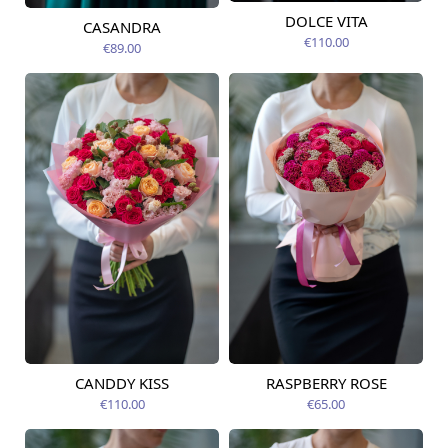
DOLCE VITA
CASANDRA
Pieejama no
Pieejams šodien
09.08.2026
€110.00
€89.00
CANDDY KISS
RASPBERRY ROSE
Pieejama no
Pieejams šodien
09.08.2026
€110.00
€65.00