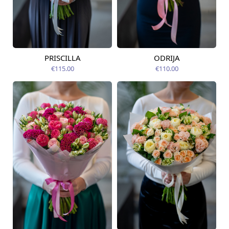
PRISCILLA
ODRIJA
Pieejams šodien
Pieejams šodien
€115.00
€110.00