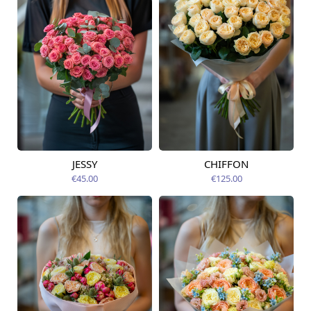
JESSY
CHIFFON
Pieejams šodien
Pieejams šodien
€45.00
€125.00