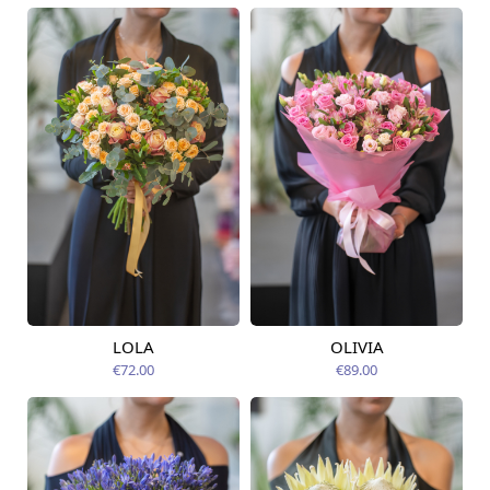
LOLA
OLIVIA
Pieejams šodien
Pieejams šodien
€72.00
€89.00