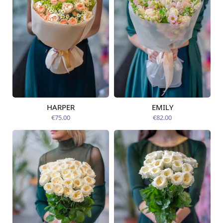
HARPER
EMILY
Pieejams šodien
Pieejams šodien
€75.00
€82.00