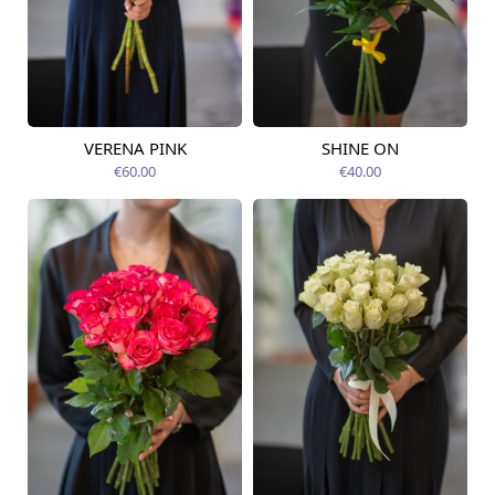
VERENA PINK
SHINE ON
Pieejams šodien
Pieejams šodien
€60.00
€40.00