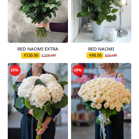
RED NAOMI EXTRA
RED NAOMI
Pieejams šodien
Pieejams šodien
€120.00
€200.00
€48.00
€65.00
-25%
-20%