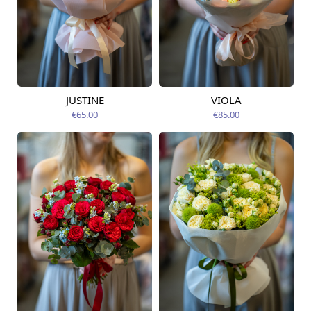
JUSTINE
VIOLA
Pieejama no
Pieejams šodien
09.08.2026
€65.00
€85.00