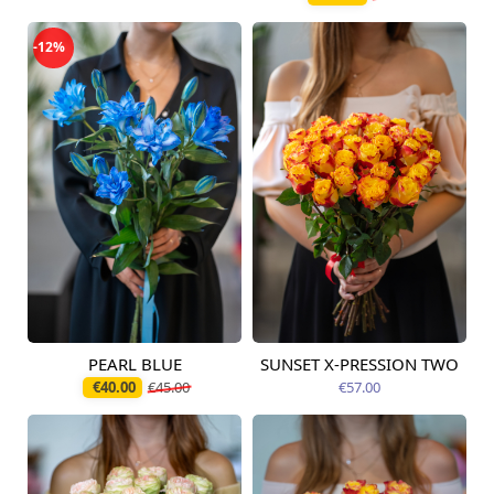
-12%
PEARL BLUE
SUNSET X-PRESSION TWO
Pieejams šodien
Pieejams šodien
€40.00
€45.00
€57.00