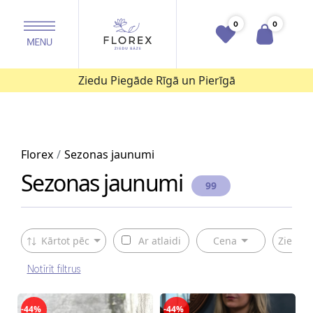
0
0
Ziedu Piegāde Rīgā un Pierīgā
Florex
Sezonas jaunumi
Sezonas jaunumi
99
Kārtot pēc
Ar atlaidi
Cena
Ziedu v
Notīrīt filtrus
-44%
-44%