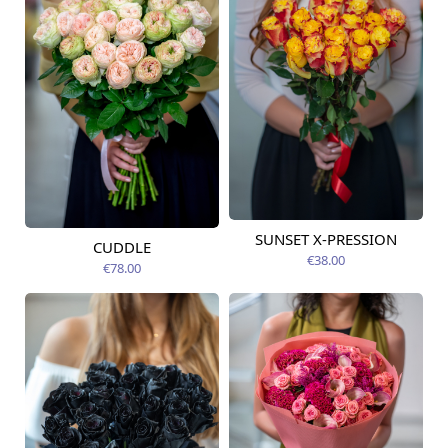
SUNSET X-PRESSION
Pieejams šodien
CUDDLE
Pieejams šodien
€38.00
€78.00