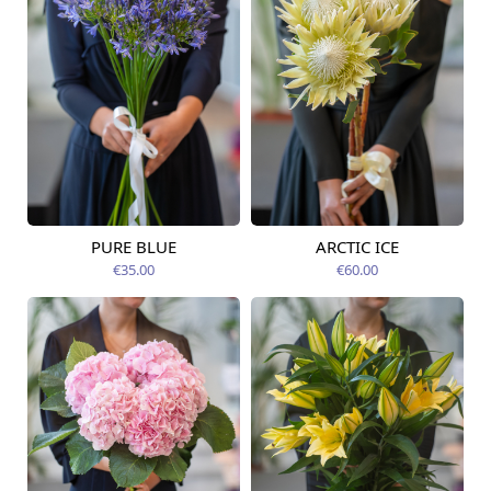
PURE BLUE
ARCTIC ICE
Pieejama no
Pieejams šodien
09.08.2026
€35.00
€60.00