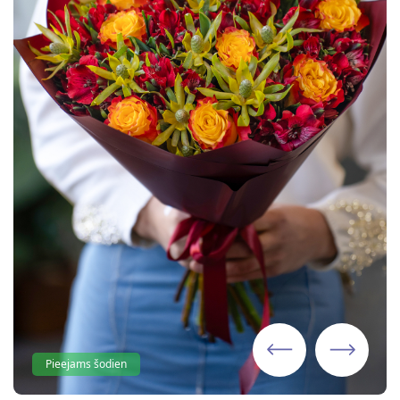
Pieejams šodien