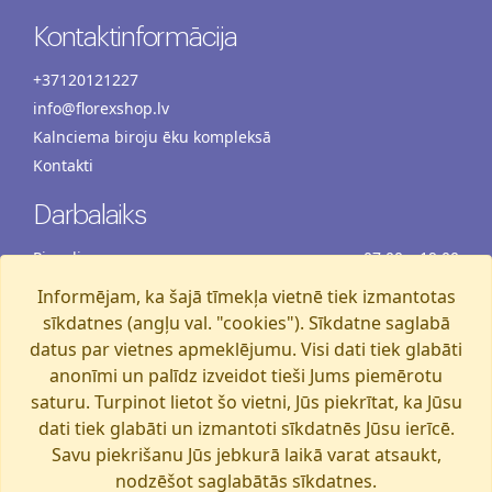
Kontaktinformācija
+37120121227
info@florexshop.lv
Kalnciema biroju ēku kompleksā
Kontakti
Darbalaiks
Pirmdiena
07:00 – 19:00
Otrdiena
07:00 – 19:00
Informējam, ka šajā tīmekļa vietnē tiek izmantotas
Trešdiena
07:00 – 19:00
sīkdatnes (angļu val. "cookies"). Sīkdatne saglabā
Ceturtdiena
07:00 – 19:00
datus par vietnes apmeklējumu. Visi dati tiek glabāti
anonīmi un palīdz izveidot tieši Jums piemērotu
Piektdiena
07:00 – 19:00
saturu. Turpinot lietot šo vietni, Jūs piekrītat, ka Jūsu
Sestdiena
07:00 – 19:00
dati tiek glabāti un izmantoti sīkdatnēs Jūsu ierīcē.
Svētdiena
07:00 – 15:00
Savu piekrišanu Jūs jebkurā laikā varat atsaukt,
nodzēšot saglabātās sīkdatnes.