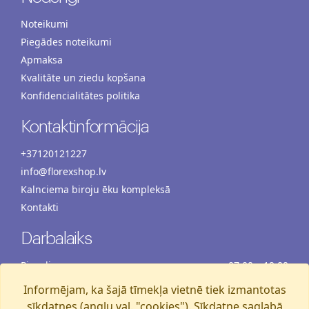
Noteikumi
Piegādes noteikumi
Apmaksa
Kvalitāte un ziedu kopšana
Konfidencialitātes politika
Kontaktinformācija
+37120121227
info@florexshop.lv
Kalnciema biroju ēku kompleksā
Kontakti
Darbalaiks
Pirmdiena
07:00 – 19:00
Otrdiena
07:00 – 19:00
Informējam, ka šajā tīmekļa vietnē tiek izmantotas
Trešdiena
07:00 – 19:00
sīkdatnes (angļu val. "cookies"). Sīkdatne saglabā