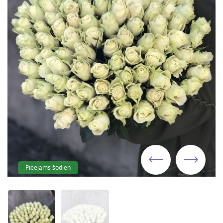
Pieejams šodien