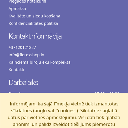
Piegādes noteikumi
Apmaksa
Kvalitāte un ziedu kopšana
Konfidencialitātes politika
Kontaktinformācija
+37120121227
info@florexshop.lv
Kalnciema biroju ēku kompleksā
Kontakti
Darbalaiks
Pirmdiena
07:00 – 19:00
Otrdiena
07:00 – 19:00
Informējam, ka šajā tīmekļa vietnē tiek izmantotas
Trešdiena
07:00 – 19:00
sīkdatnes (angļu val. "cookies"). Sīkdatne saglabā
Ceturtdiena
07:00 – 19:00
datus par vietnes apmeklējumu. Visi dati tiek glabāti
anonīmi un palīdz izveidot tieši Jums piemērotu
Piektdiena
07:00 – 19:00