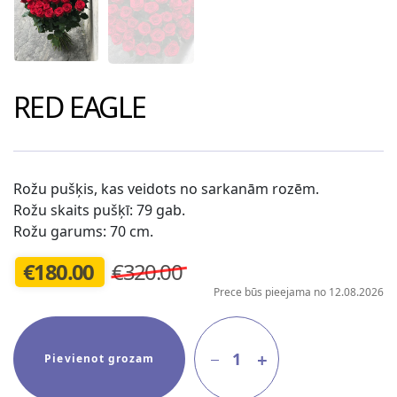
RED EAGLE
Rožu pušķis, kas veidots no sarkanām rozēm.
Rožu skaits pušķī: 79 gab.
Rožu garums: 70 cm.
€
180.00
€320.00
Prece būs pieejama no 12.08.2026
1
Pievienot grozam