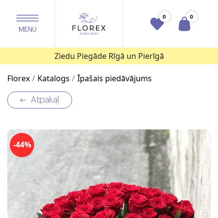
0
0
Ziedu Piegāde Rīgā un Pierīgā
Florex
Katalogs
Īpašais piedāvājums
Atpakaļ
-44%