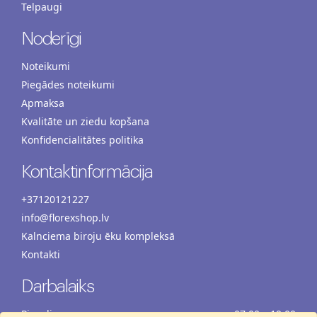
Telpaugi
Noderīgi
Noteikumi
Piegādes noteikumi
Apmaksa
Kvalitāte un ziedu kopšana
Konfidencialitātes politika
Kontaktinformācija
+37120121227
info@florexshop.lv
Kalnciema biroju ēku kompleksā
Kontakti
Darbalaiks
Pirmdiena
07:00 – 19:00