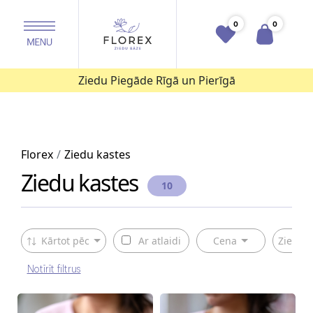
0
0
Ziedu Piegāde Rīgā un Pierīgā
Florex
Ziedu kastes
Ziedu kastes
10
Kārtot pēc
Ar atlaidi
Cena
Ziedu v
Notīrīt filtrus