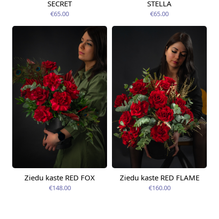
SECRET
STELLA
Pieejama no
Pieejams šodien
12.08.2026
€65.00
€65.00
Ziedu kaste RED FOX
Ziedu kaste RED FLAME
Pieejama no
Pieejama no
12.08.2026
12.08.2026
€148.00
€160.00