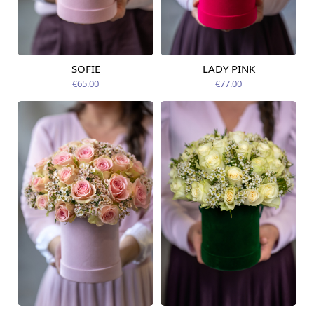
SOFIE
LADY PINK
Pieejams šodien
Pieejams šodien
€65.00
€77.00