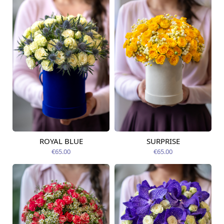
ROYAL BLUE
SURPRISE
Pieejams šodien
Pieejams šodien
€65.00
€65.00