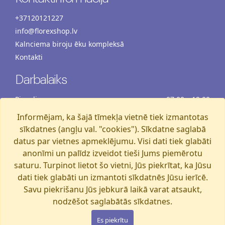
+37120121227
info@florexshop.lv
Kalnciema biroju ēku kompleksā
Kontakti
Darbalaiks
Pirmdiena
07:00 – 19:00
Otrdiena
07:00 – 19:00
Informējam, ka šajā tīmekļa vietnē tiek izmantotas
Trešdiena
07:00 – 19:00
sīkdatnes (angļu val. "cookies"). Sīkdatne saglabā
Ceturtdiena
07:00 – 19:00
datus par vietnes apmeklējumu. Visi dati tiek glabāti
anonīmi un palīdz izveidot tieši Jums piemērotu
Piektdiena
07:00 – 19:00
saturu. Turpinot lietot šo vietni, Jūs piekrītat, ka Jūsu
Sestdiena
07:00 – 19:00
dati tiek glabāti un izmantoti sīkdatnēs Jūsu ierīcē.
Svētdiena
07:00 – 15:00
Savu piekrišanu Jūs jebkurā laikā varat atsaukt,
nodzēšot saglabātās sīkdatnes.
Florexshop, 2026, Rīga
Es piekrītu