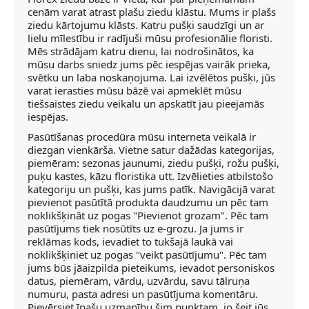
cenām varat atrast plašu ziedu klāstu. Mums ir plašs
ziedu kārtojumu klāsts. Katru pušķi saudzīgi un ar
lielu mīlestību ir radījuši mūsu profesionālie floristi.
Mēs strādājam katru dienu, lai nodrošinātos, ka
mūsu darbs sniedz jums pēc iespējas vairāk prieka,
svētku un laba noskaņojuma. Lai izvēlētos pušķi, jūs
varat ierasties mūsu bāzē vai apmeklēt mūsu
tiešsaistes ziedu veikalu un apskatīt jau pieejamās
iespējas.
Pasūtīšanas procedūra mūsu interneta veikalā ir
diezgan vienkārša. Vietne satur dažādas kategorijas,
piemēram: sezonas jaunumi, ziedu pušķi, rožu pušķi,
puķu kastes, kāzu floristika utt. Izvēlieties atbilstošo
kategoriju un pušķi, kas jums patīk. Navigācijā varat
pievienot pasūtītā produkta daudzumu un pēc tam
noklikšķināt uz pogas "Pievienot grozam". Pēc tam
pasūtījums tiek nosūtīts uz e-grozu. Ja jums ir
reklāmas kods, ievadiet to tukšajā laukā vai
noklikšķiniet uz pogas "veikt pasūtījumu". Pēc tam
jums būs jāaizpilda pieteikums, ievadot personiskos
datus, piemēram, vārdu, uzvārdu, savu tālruņa
numuru, pasta adresi un pasūtījuma komentāru.
Pievērsiet īpašu uzmanību šim punktam, jo šeit jūs