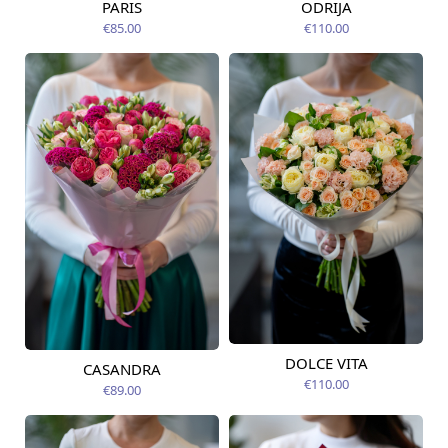
PARIS
ODRIJA
Pieejams šodien
Pieejams šodien
€85.00
€110.00
DOLCE VITA
CASANDRA
Pieejama no
Pieejams šodien
09.08.2026
€110.00
€89.00