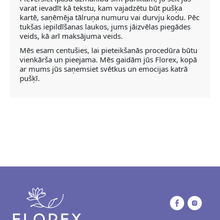
varat ievadīt kā tekstu, kam vajadzētu būt pušķa
kartē, saņēmēja tālruņa numuru vai durvju kodu. Pēc
tukšas iepildīšanas laukos, jums jāizvēlas piegādes
veids, kā arī maksājuma veids.
Mēs esam centušies, lai pieteikšanās procedūra būtu
vienkārša un pieejama. Mēs gaidām jūs Florex, kopā
ar mums jūs saņemsiet svētkus un emocijas katrā
pušķī.