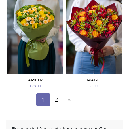
AMBER
MAGIC
Pieejama no
Pieejams šodien
09.08.2026
€78.00
€65.00
1
2
»
Florex ziedu bāze ir vieta, kur par pieņemamām