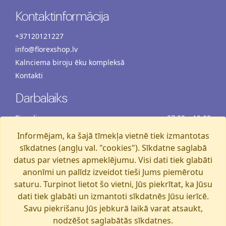
Kontaktinformācija
+37120121227
info@florexshop.lv
Kalnciema biroju ēku kompleksā
Kontakti
Darbalaiks
Pirmdiena
07:00 – 19:00
Otrdiena
07:00 – 19:00
Informējam, ka šajā tīmekļa vietnē tiek izmantotas
Trešdiena
07:00 – 19:00
sīkdatnes (angļu val. "cookies"). Sīkdatne saglabā
Ceturtdiena
07:00 – 19:00
datus par vietnes apmeklējumu. Visi dati tiek glabāti
anonīmi un palīdz izveidot tieši Jums piemērotu
Piektdiena
07:00 – 19:00
saturu. Turpinot lietot šo vietni, Jūs piekrītat, ka Jūsu
Sestdiena
07:00 – 19:00
dati tiek glabāti un izmantoti sīkdatnēs Jūsu ierīcē.
Svētdiena
07:00 – 15:00
Savu piekrišanu Jūs jebkurā laikā varat atsaukt,
nodzēšot saglabātās sīkdatnes.