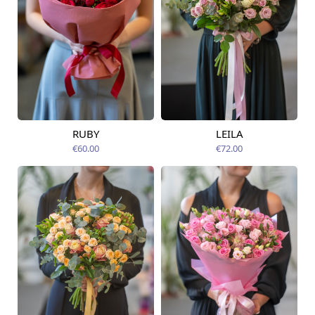
RUBY
LEILA
Pieejama no
Pieejams šodien
09.08.2026
€60.00
€72.00