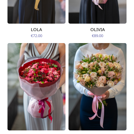
LOLA
OLIVIA
Pieejams šodien
Pieejams šodien
€72.00
€89.00