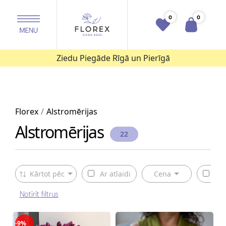
0
0
Ziedu Piegāde Rīgā un Pierīgā
Florex
Alstromērijas
Alstromērijas
22
Kārtot pēc
Ar atlaidi
Cena
Pie
Notīrīt filtrus
-9%