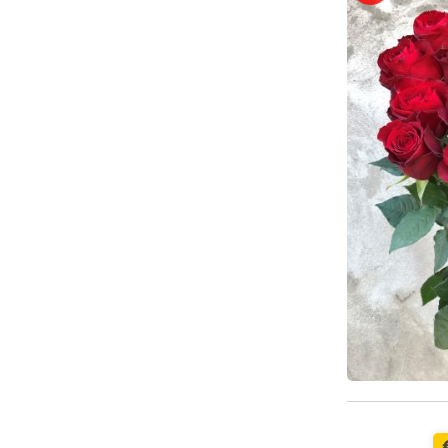
Pieejams š