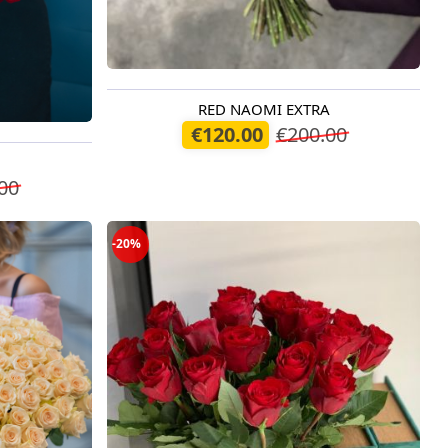
RED NAOMI EXTRA
Pieejams šodien
€120.00
€200.00
00
-20%