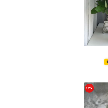
Pieejams š
-17%