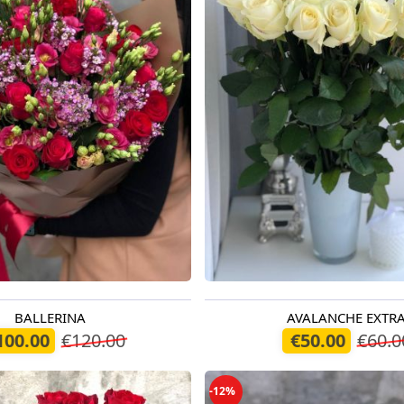
BALLERINA
AVALANCHE EXTR
odien
Pieejams šodien
100.00
€120.00
€50.00
€60.0
-12%