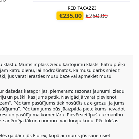
RED TACAZZI
Pieejams šodien
€235.00
€250.00
 klāstu. Mums ir plašs ziedu kārtojumu klāsts. Katru pušķi
ādājam katru dienu, lai nodrošinātos, ka mūsu darbs sniedz
šķi, jūs varat ierasties mūsu bāzē vai apmeklēt mūsu
tur dažādas kategorijas, piemēram: sezonas jaunumi, ziedu
oriju un pušķi, kas jums patīk. Navigācijā varat pievienot
am". Pēc tam pasūtījums tiek nosūtīts uz e-grozu. Ja jums
pasūtījumu". Pēc tam jums būs jāaizpilda pieteikums, ievadot
resi un pasūtījuma komentāru. Pievērsiet īpašu uzmanību
tē, saņēmēja tālruņa numuru vai durvju kodu. Pēc tukšas
 Mēs gaidām jūs Florex, kopā ar mums jūs saņemsiet