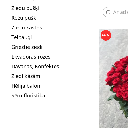
Ziedu pušķi
Ar atl
Rožu pušķi
Ziedu kastes
-44%
Telpaugi
Grieztie ziedi
Ekvadoras rozes
Dāvanas, Konfektes
Ziedi kāzām
Hēlija baloni
Sēru floristika