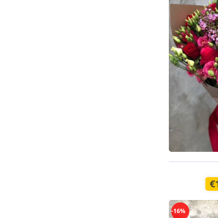
Pieejams š
€
-16%