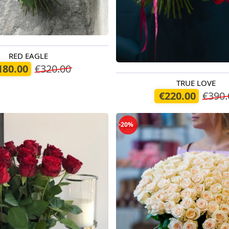
RED EAGLE
odien
180.00
€320.00
TRUE LOVE
Pieejams šodien
€220.00
€390.
-20%