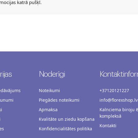
mocijas katrā pušķī.
ijas
Noderīgi
Kontaktinfor
iedāvājums
Noteikumi
+37120121227
aunumi
Piegādes noteikumi
info@florexshop.lv
i
Apmaksa
Kalnciema biroju 
kompleksā
i
Kvalitāte un ziedu kopšana
Kontakti
es
Konfidencialitātes politika