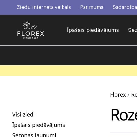
Ziedu interneta veikals
Par mums
Sadarbība
Īpašais piedāvājums
Sez
Florex
R
Roz
Visi ziedi
Īpašais piedāvājums
Sezonas jaunumi