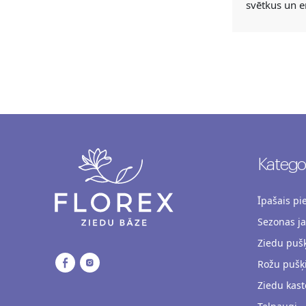
svētkus un e
Kategor
Īpašais p
Sezonas j
Ziedu pušķ
Rožu pušķ
Ziedu kast