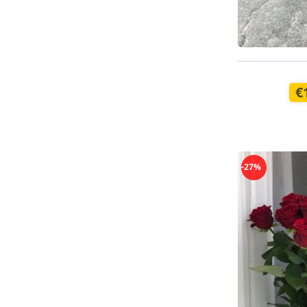
Pieejams š
€
-27%