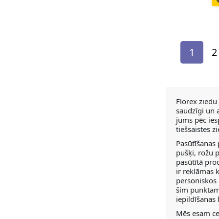
1
2
Florex ziedu
saudzīgi un a
jums pēc ies
tiešsaistes z
Pasūtīšanas 
pušķi, rožu p
pasūtītā pro
ir reklāmas 
personiskos 
šim punktam,
iepildīšanas
Mēs esam cen