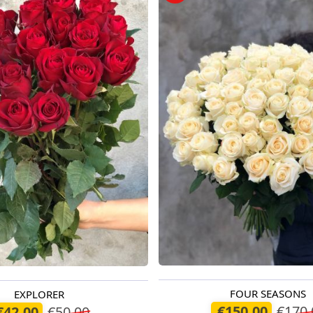
FOUR SEASONS
EXPLORER
Pieejams šodien
odien
€150.00
€170.
€42.00
€50.00