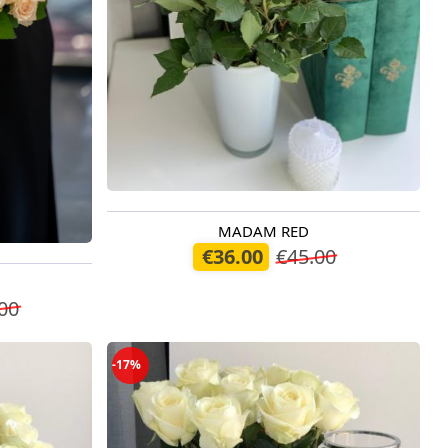
MADAM RED
Pieejams šodien
€36.00
€45.00
00
-17%