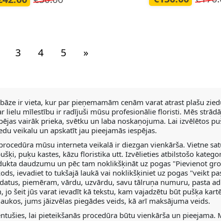
3
4
5
»
 bāze ir vieta, kur par pieņemamām cenām varat atrast plašu ziedu
r lielu mīlestību ir radījuši mūsu profesionālie floristi. Mēs str
pējas vairāk prieka, svētku un laba noskaņojuma. Lai izvēlētos pu
iedu veikalu un apskatīt jau pieejamās iespējas.
procedūra mūsu interneta veikalā ir diezgan vienkārša. Vietne sa
ušķi, puķu kastes, kāzu floristika utt. Izvēlieties atbilstošo kateg
dukta daudzumu un pēc tam noklikšķināt uz pogas "Pievienot groz
kods, ievadiet to tukšajā laukā vai noklikšķiniet uz pogas "veikt 
datus, piemēram, vārdu, uzvārdu, savu tālruņa numuru, pasta ad
 jo šeit jūs varat ievadīt kā tekstu, kam vajadzētu būt pušķa kar
 laukos, jums jāizvēlas piegādes veids, kā arī maksājuma veids.
tušies, lai pieteikšanās procedūra būtu vienkārša un pieejama.