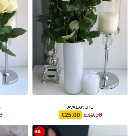
A
AVALANCHE
Pieejams šodien
0
€25.00
€30.00
-6%