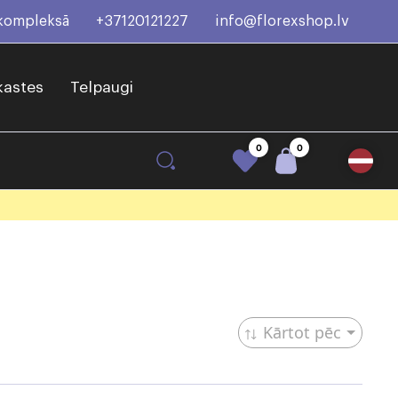
 kompleksā
+37120121227
info@florexshop.lv
kastes
Telpaugi
0
0
Kārtot pēc