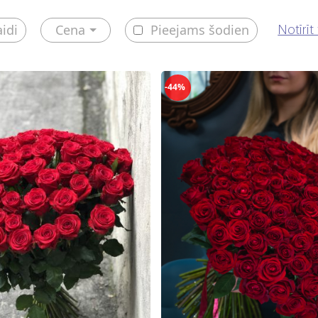
aidi
Cena
Pieejams šodien
Notīrīt 
-44%