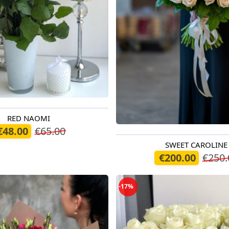
RED NAOMI
odien
€48.00
€65.00
SWEET CAROLINE
Pieejams šodien
€200.00
€250.
-17%