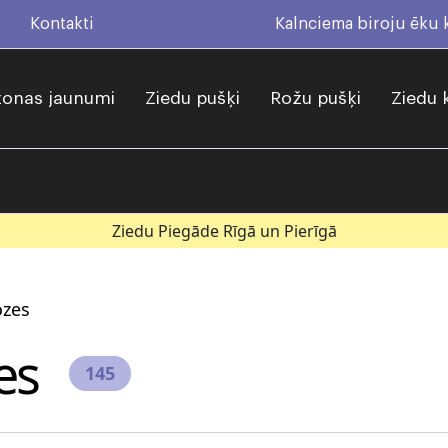
Kontakti
Kalnciema biroju ēku
onas jaunumi
Ziedu pušķi
Rožu pušķi
Ziedu 
Ziedu Piegāde Rīgā un Pierīgā
ozes
es
145