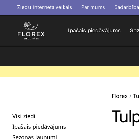
Ziedu interneta veikals
Par mums
Sadarbība
Īpašais piedāvājums
Sez
Florex
Tu
Tul
Visi ziedi
Īpašais piedāvājums
Sezonas jaunumi