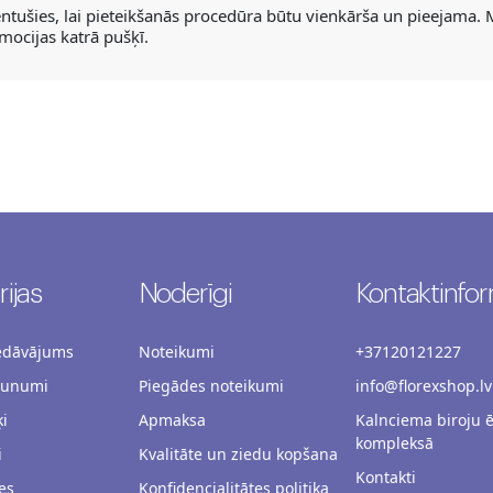
tušies, lai pieteikšanās procedūra būtu vienkārša un pieejama.
mocijas katrā pušķī.
ijas
Noderīgi
Kontaktinfor
iedāvājums
Noteikumi
+37120121227
aunumi
Piegādes noteikumi
info@florexshop.lv
i
Apmaksa
Kalnciema biroju 
kompleksā
i
Kvalitāte un ziedu kopšana
Kontakti
es
Konfidencialitātes politika