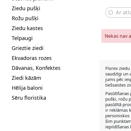
Ziedu pušķi
Ar atl
Rožu pušķi
Ziedu kastes
Nekas nav a
Telpaugi
Grieztie ziedi
Ekvadoras rozes
Dāvanas, Konfektes
Florex ziedu
saudzīgi un a
Ziedi kāzām
jums pēc ies
tiešsaistes z
Hēlija baloni
Pasūtīšanas 
Sēru floristika
pušķi, rožu p
pasūtītā pro
ir reklāmas 
personiskos 
šim punktam,
iepildīšanas