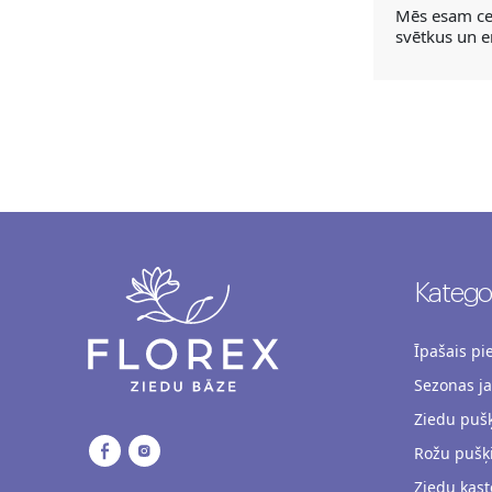
Mēs esam cen
svētkus un e
Kategor
Īpašais p
Sezonas j
Ziedu pušķ
Rožu pušķ
Ziedu kast