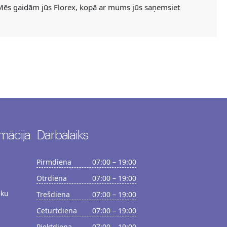
 Mēs gaidām jūs Florex, kopā ar mums jūs saņemsiet
mācija
Darbalaiks
Pirmdiena
07:00 – 19:00
Otrdiena
07:00 – 19:00
ēku
Trešdiena
07:00 – 19:00
Ceturtdiena
07:00 – 19:00
Piektdiena
07:00 – 19:00