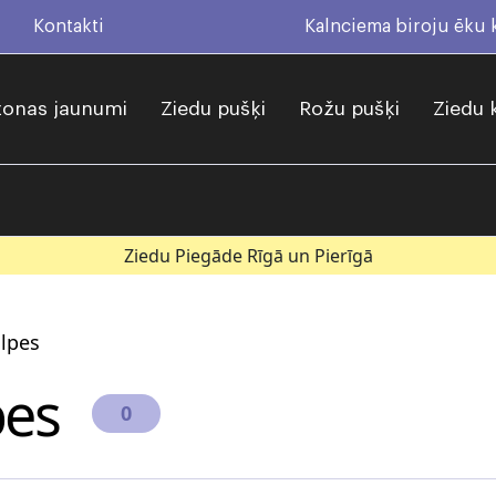
Kontakti
Kalnciema biroju ēku
onas jaunumi
Ziedu pušķi
Rožu pušķi
Ziedu 
Ziedu Piegāde Rīgā un Pierīgā
lpes
pes
0