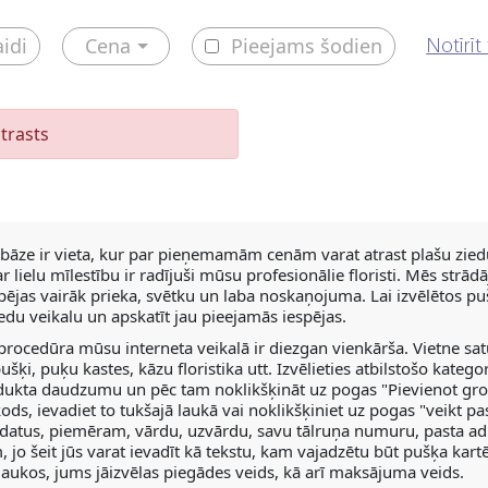
aidi
Cena
Pieejams šodien
Notīrīt 
trasts
 bāze ir vieta, kur par pieņemamām cenām varat atrast plašu ziedu
r lielu mīlestību ir radījuši mūsu profesionālie floristi. Mēs str
pējas vairāk prieka, svētku un laba noskaņojuma. Lai izvēlētos pu
iedu veikalu un apskatīt jau pieejamās iespējas.
procedūra mūsu interneta veikalā ir diezgan vienkārša. Vietne sa
ušķi, puķu kastes, kāzu floristika utt. Izvēlieties atbilstošo kateg
dukta daudzumu un pēc tam noklikšķināt uz pogas "Pievienot groz
kods, ievadiet to tukšajā laukā vai noklikšķiniet uz pogas "veikt 
datus, piemēram, vārdu, uzvārdu, savu tālruņa numuru, pasta ad
 jo šeit jūs varat ievadīt kā tekstu, kam vajadzētu būt pušķa kar
 laukos, jums jāizvēlas piegādes veids, kā arī maksājuma veids.