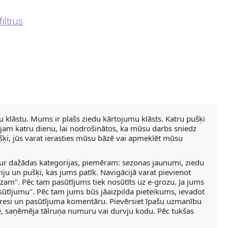
filtrus
 klāstu. Mums ir plašs ziedu kārtojumu klāsts. Katru pušķi
ādājam katru dienu, lai nodrošinātos, ka mūsu darbs sniedz
šķi, jūs varat ierasties mūsu bāzē vai apmeklēt mūsu
tur dažādas kategorijas, piemēram: sezonas jaunumi, ziedu
oriju un pušķi, kas jums patīk. Navigācijā varat pievienot
am". Pēc tam pasūtījums tiek nosūtīts uz e-grozu. Ja jums
pasūtījumu". Pēc tam jums būs jāaizpilda pieteikums, ievadot
resi un pasūtījuma komentāru. Pievērsiet īpašu uzmanību
tē, saņēmēja tālruņa numuru vai durvju kodu. Pēc tukšas