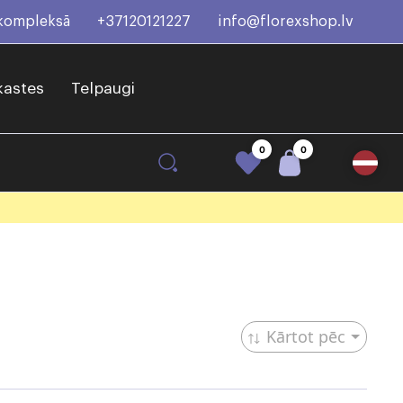
 kompleksā
+37120121227
info@florexshop.lv
kastes
Telpaugi
0
0
Kārtot pēc