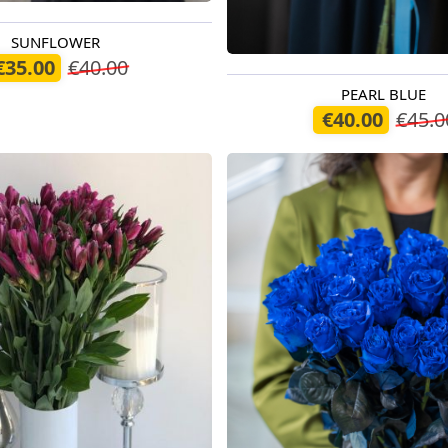
SUNFLOWER
odien
€35.00
€40.00
PEARL BLUE
Pieejams šodien
€40.00
€45.0