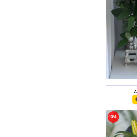
A
Pieejams š
-13%