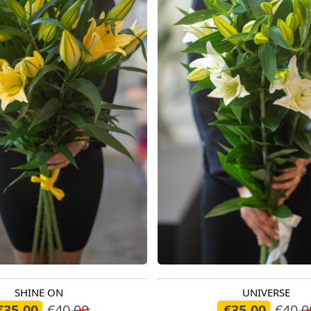
SHINE ON
UNIVERSE
odien
Pieejams šodien
€35.00
€40.00
€35.00
€40.0