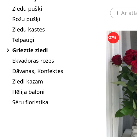
Ziedu pušķi
Ar atl
Rožu pušķi
Ziedu kastes
-27%
Telpaugi
Grieztie ziedi
Ekvadoras rozes
Dāvanas, Konfektes
Ziedi kāzām
Hēlija baloni
Sēru floristika