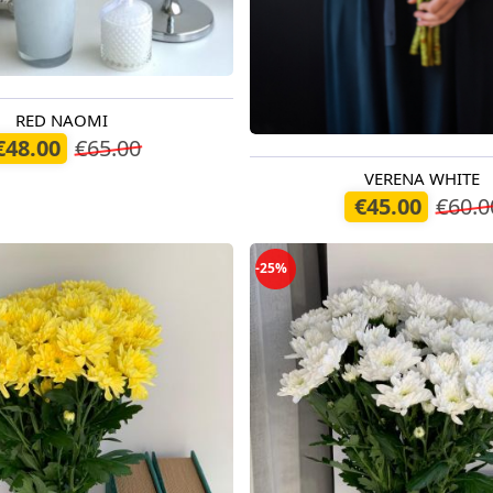
RED NAOMI
o 12.08.2026
€48.00
€65.00
VERENA WHITE
Pieejams šodien
€45.00
€60.0
-25%