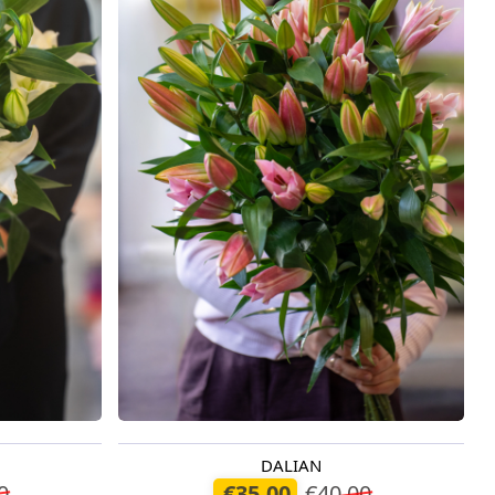
DALIAN
Pieejams šodien
0
€35.00
€40.00