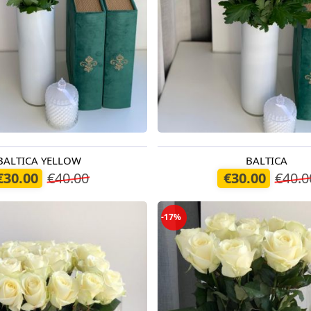
BALTICA YELLOW
BALTICA
odien
Pieejams šodien
€30.00
€40.00
€30.00
€40.0
-17%