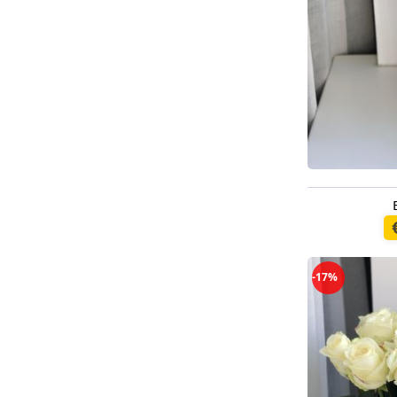
Pieejams š
-17%