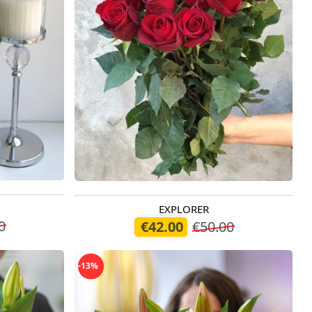
EXPLORER
Pieejams šodien
0
€42.00
€50.00
-13%