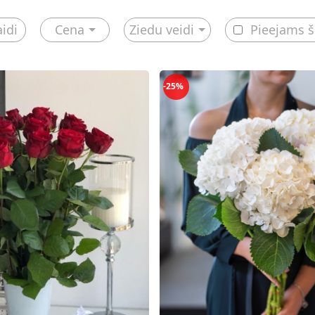
aidi
Cena
Ziedu veidi
Pieejams 
-25%