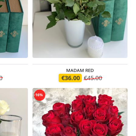
MADAM RED
Pieejams šodien
0
€36.00
€45.00
-16%