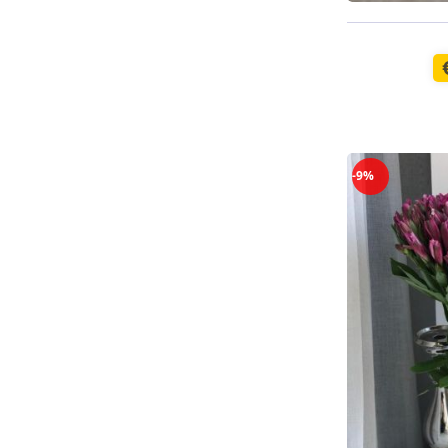
Pieejams š
-9%