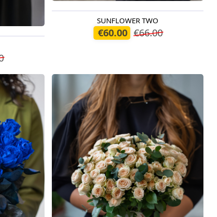
SUNFLOWER TWO
Pieejams šodien
€60.00
€66.00
0