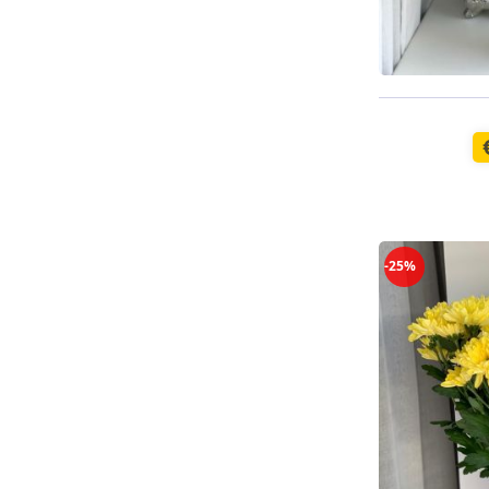
Pieejama n
-25%