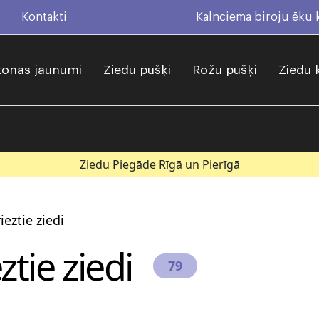
Kontakti
Kalnciema biroju ēku
onas jaunumi
Ziedu pušķi
Rožu pušķi
Ziedu 
Ziedu Piegāde Rīgā un Pierīgā
ieztie ziedi
ztie ziedi
79