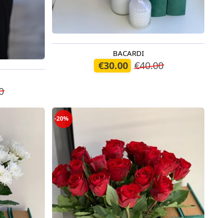
BACARDI
Pieejams šodien
€30.00
€40.00
0
-20%