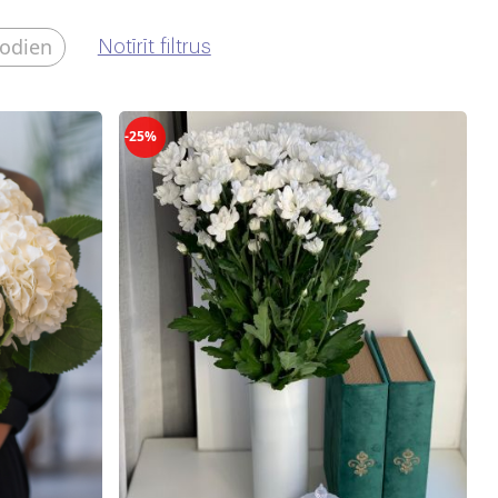
šodien
Notīrīt filtrus
-25%