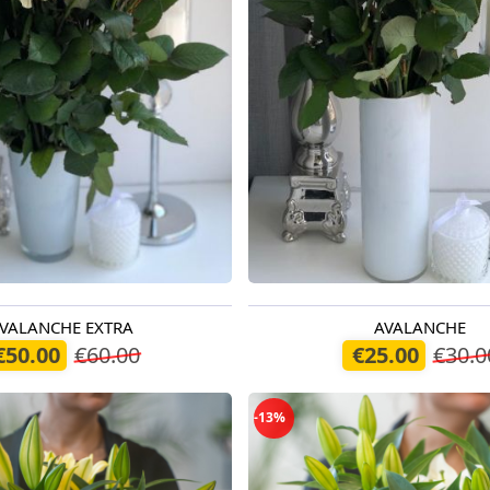
VALANCHE EXTRA
AVALANCHE
odien
Pieejams šodien
€50.00
€60.00
€25.00
€30.0
-13%