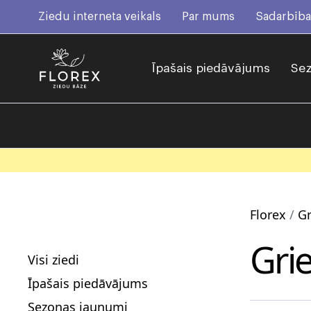
Ziedu interneta veikals
Par mums
Sadarbība
Īpašais piedāvājums
Sez
Florex
Gr
Grie
Visi ziedi
Īpašais piedāvājums
Sezonas jaunumi