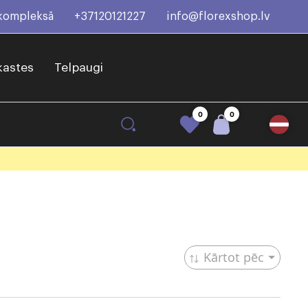
 kompleksā
+37120121227
info@florexshop.lv
kastes
Telpaugi
0
0
Kārtot pēc