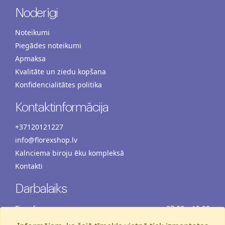
Noderīgi
Noteikumi
Piegādes noteikumi
Apmaksa
Kvalitāte un ziedu kopšana
Konfidencialitātes politika
Kontaktinformācija
+37120121227
info@florexshop.lv
Kalnciema biroju ēku kompleksā
Kontakti
Darbalaiks
Pirmdiena
07:00 – 19:00
Otrdiena
07:00 – 19:00