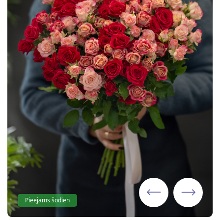
Pieejams šodien