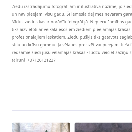
Ziedu izstrādājumu fotogrāfijām ir ilustratīva nozīme, jo ziedi
un nav pieejami visu gadu. Šī iemesla dēļ mēs nevaram garan
šādus ziedus kas ir norādīti fotogrāfijā. Nepieciešamības ga
tiks aizvietoti ar veikalā esošiem ziediem pieejamajās krāsās 
profesionālajiem ieskatiem. Ziedu pušķis tiks gatavots sagla
stilu un krāsu gammu. Ja vēlaties precizēt vai pieejami tieši f
redzamie ziedi jūsu vēlamajās krāsas - lūdzu veiciet saziņu 
tālruni +37120121227