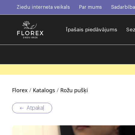
Ziedu interneta veikals
Par mums
Sadarbība
Īpašais piedāvājums
Sez
Florex
Katalogs
Rožu pušķi
Atpakaļ