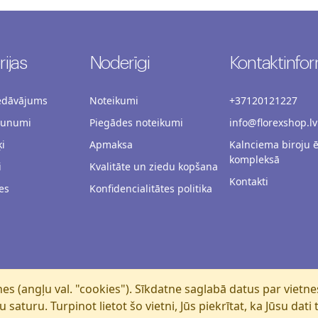
ijas
Noderīgi
Kontaktinfor
iedāvājums
Noteikumi
+37120121227
aunumi
Piegādes noteikumi
info@florexshop.lv
i
Apmaksa
Kalnciema biroju 
kompleksā
i
Kvalitāte un ziedu kopšana
Kontakti
es
Konfidencialitātes politika
es (angļu val. "cookies"). Sīkdatne saglabā datus par vietn
saturu. Turpinot lietot šo vietni, Jūs piekrītat, ka Jūsu dati