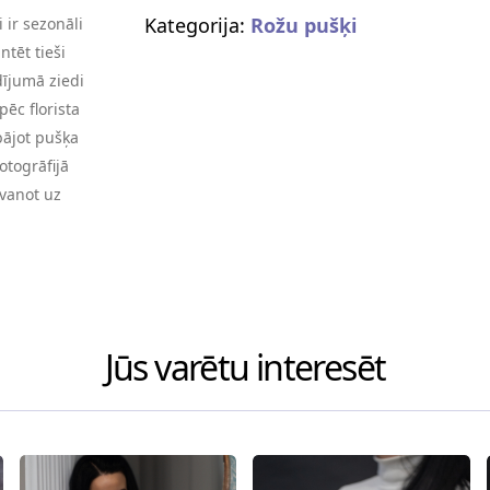
Kategorija:
Rožu pušķi
 ir sezonāli
tēt tieši
dījumā ziedi
pēc florista
bājot pušķa
otogrāfijā
zvanot uz
Jūs varētu interesēt