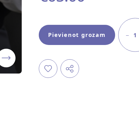
Pievienot grozam
1