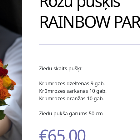
Rožu pušķis
RAINBOW PAR
Ziedu skaits pušķī:
Krūmrozes dzeltenas
9 gab.
Krūmrozes sarkanas 10 gab.
Krūmrozes oranžas 10 gab.
Ziedu puķša garums 50 cm
€
65.00