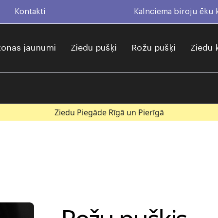
Kontakti
Kalnciema biroju ēku
onas jaunumi
Ziedu pušķi
Rožu pušķi
Ziedu 
Ziedu Piegāde Rīgā un Pierīgā