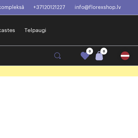
 kompleksā
+37120121227
info@florexshop.lv
kastes
Telpaugi
0
0