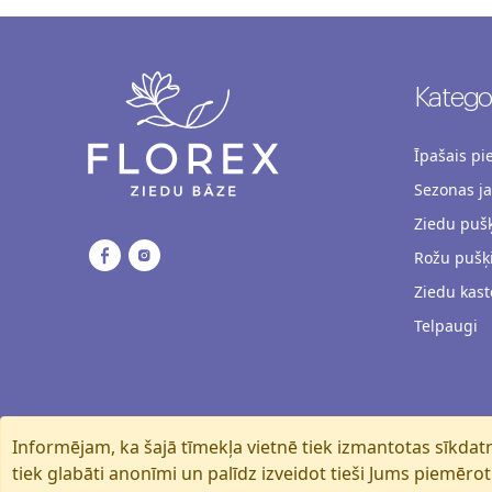
Kategor
Īpašais p
Sezonas j
Ziedu pušķ
Rožu pušķ
Ziedu kast
Telpaugi
Informējam, ka šajā tīmekļa vietnē tiek izmantotas sīkdatn
tiek glabāti anonīmi un palīdz izveidot tieši Jums piemērotu 
Florexshop, 2026, Rīga