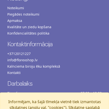
Noteikumi
Piegādes noteikumi
Apmaksa
Kvalitāte un ziedu kopšana
Konfidencialitātes politika
Kontaktinformācija
+37120121227
info@florexshop.lv
Kalnciema biroju ēku kompleksā
Kontakti
Darbalaiks
Pirmdiena
07:00 – 19:00
Otrdiena
07:00 – 19:00
Informējam, ka šajā tīmekļa vietnē tiek izmantotas
Trešdiena
07:00 – 19:00
sīkdatnes (angļu val. "cookies"). Sīkdatne saglabā