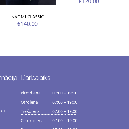
€120.00
NAOMI CLASSIC
€140.00
mācija
Darbalaiks
Pirmdiena
07:00 – 19:00
Otrdiena
07:00 – 19:00
ēku
Trešdiena
07:00 – 19:00
Ceturtdiena
07:00 – 19:00