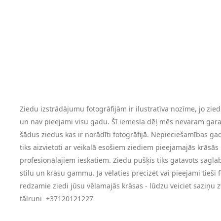
Ziedu izstrādājumu fotogrāfijām ir ilustratīva nozīme, jo ziedi
un nav pieejami visu gadu. Šī iemesla dēļ mēs nevaram garan
šādus ziedus kas ir norādīti fotogrāfijā. Nepieciešamības ga
tiks aizvietoti ar veikalā esošiem ziediem pieejamajās krāsās 
profesionālajiem ieskatiem. Ziedu pušķis tiks gatavots sagla
stilu un krāsu gammu. Ja vēlaties precizēt vai pieejami tieši f
redzamie ziedi jūsu vēlamajās krāsas - lūdzu veiciet saziņu 
tālruni +37120121227