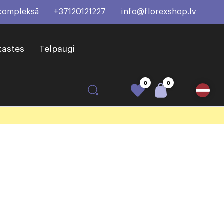
 kompleksā
+37120121227
info@florexshop.lv
kastes
Telpaugi
0
0