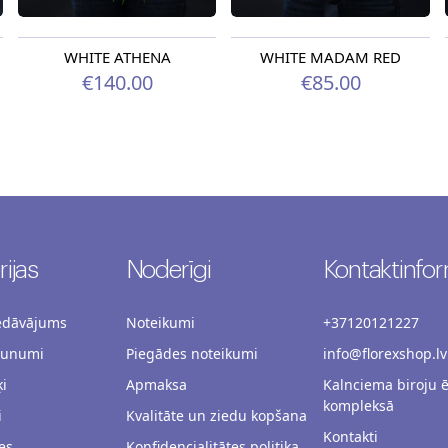
WHITE ATHENA
WHITE MADAM RED
€140.00
€85.00
ijas
Noderīgi
Kontaktinfor
iedāvājums
Noteikumi
+37120121227
aunumi
Piegādes noteikumi
info@florexshop.lv
i
Apmaksa
Kalnciema biroju 
kompleksā
i
Kvalitāte un ziedu kopšana
Kontakti
es
Konfidencialitātes politika