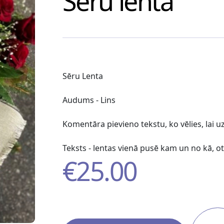
Sēru lenta
Sēru Lenta
Audums - Lins
Komentāra pievieno tekstu, ko vēlies, lai u
Teksts - lentas vienā pusē kam un no kā, ot
€
25.00