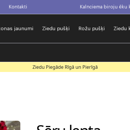
Kontakti
Kalnciema biroju ēku
onas jaunumi
Ziedu pušķi
Rožu pušķi
Ziedu 
Ziedu Piegāde Rīgā un Pierīgā