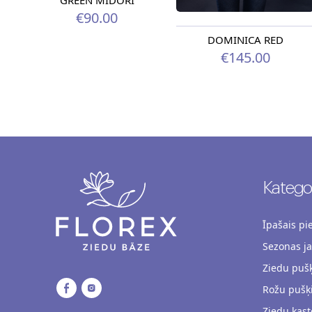
GREEN MIDORI
€90.00
DOMINICA RED
€145.00
Kategor
Īpašais p
Sezonas j
Ziedu pušķ
Rožu pušķ
Ziedu kast