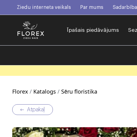
Ziedu interneta veikals
Par mums
Sadarbība
Īpašais piedāvājums
Sez
Florex
Katalogs
Sēru floristika
Atpakaļ