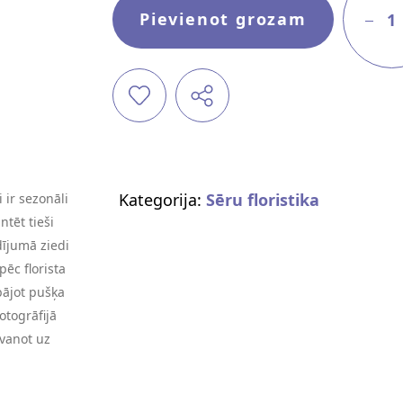
Pievienot grozam
1
Kategorija:
Sēru floristika
 ir sezonāli
tēt tieši
dījumā ziedi
pēc florista
bājot pušķa
otogrāfijā
zvanot uz