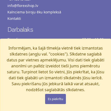
info@florexshop.lv
Kalnciema biroju ēku kompleksā
Kontakti
Darbalaiks
Pirmdiena
07:00 – 19:00
Otrdiena
07:00 – 19:00
Informējam, ka šajā tīmekļa vietnē tiek izmantotas
Trešdiena
07:00 – 19:00
sīkdatnes (angļu val. "cookies"). Sīkdatne saglabā
Ceturtdiena
07:00 – 19:00
datus par vietnes apmeklējumu. Visi dati tiek glabāti
anonīmi un palīdz izveidot tieši Jums piemērotu
Piektdiena
07:00 – 19:00
saturu. Turpinot lietot šo vietni, Jūs piekrītat, ka Jūsu
Sestdiena
07:00 – 19:00
dati tiek glabāti un izmantoti sīkdatnēs Jūsu ierīcē.
Svētdiena
07:00 – 15:00
Savu piekrišanu Jūs jebkurā laikā varat atsaukt,
nodzēšot saglabātās sīkdatnes.
Florexshop, 2026, Rīga
Es piekrītu