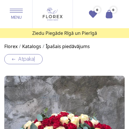
0
0
Ziedu Piegāde Rīgā un Pierīgā
Florex
Katalogs
Īpašais piedāvājums
Atpakaļ