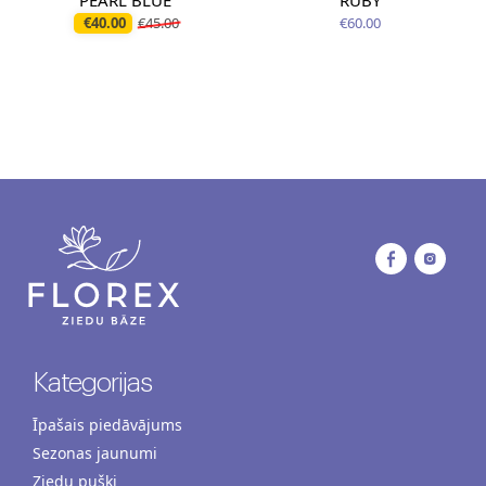
PEARL BLUE
RUBY
€40.00
€45.00
€60.00
Kategorijas
Īpašais piedāvājums
Sezonas jaunumi
Ziedu pušķi