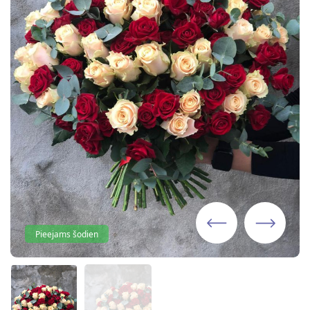
Pieejams šodien