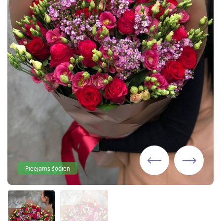
Pieejams šodien