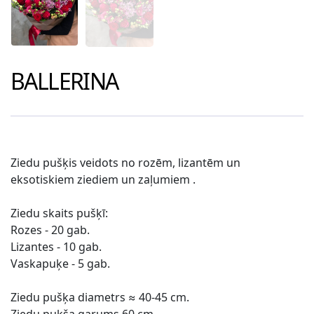
BALLERINA
Ziedu pušķis veidots no rozēm, lizantēm un
eksotiskiem ziediem un zaļumiem .
Ziedu skaits pušķī:
Rozes - 20
gab.
Lizantes - 10 gab.
Vaskapuķe - 5 gab.
Ziedu pušķa diametrs ≈ 40-45 cm.
Ziedu puķša garums 60 cm.