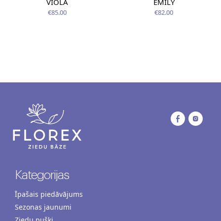
VIOLA
EMILY
€85.00
€82.00
Kategorijas
Īpašais piedāvājums
Sezonas jaunumi
Ziedu pušķi