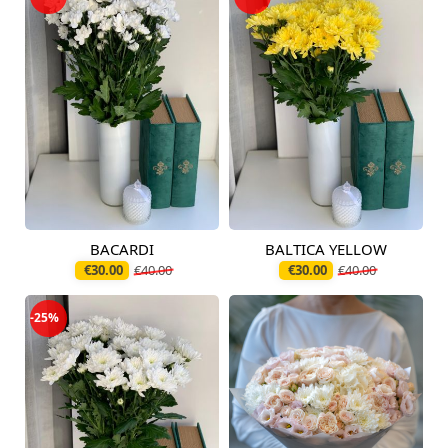
BACARDI
BALTICA YELLOW
Pieejams šodien
Pieejams šodien
€30.00
€40.00
€30.00
€40.00
-25%