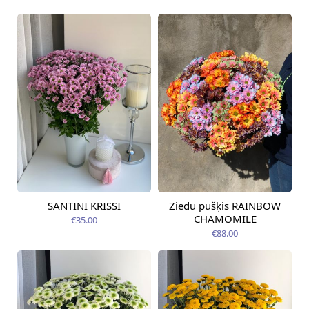
SANTINI KRISSI
Ziedu pušķis RAINBOW
Pieejams šodien
Pieejams šodien
CHAMOMILE
€35.00
€88.00