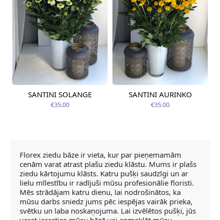
SANTINI SOLANGE
SANTINI AURINKO
Pieejama no
Pieejams šodien
12.08.2026
€35.00
€35.00
Florex ziedu bāze ir vieta, kur par pieņemamām
cenām varat atrast plašu ziedu klāstu. Mums ir plašs
ziedu kārtojumu klāsts. Katru pušķi saudzīgi un ar
lielu mīlestību ir radījuši mūsu profesionālie floristi.
Mēs strādājam katru dienu, lai nodrošinātos, ka
mūsu darbs sniedz jums pēc iespējas vairāk prieka,
svētku un laba noskaņojuma. Lai izvēlētos pušķi, jūs