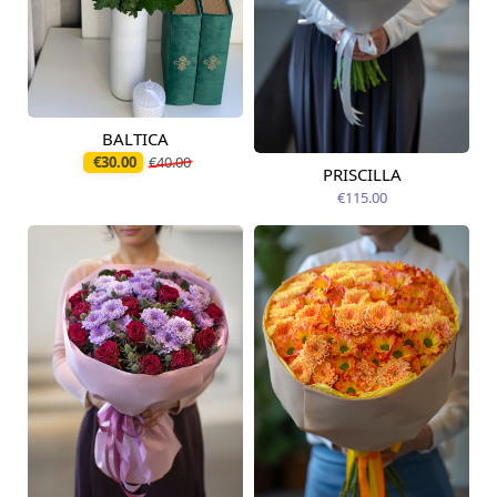
BALTICA
Pieejams šodien
€30.00
€40.00
PRISCILLA
Pieejams šodien
€115.00