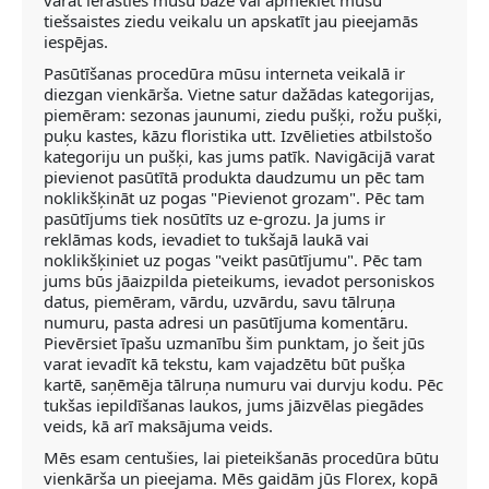
varat ierasties mūsu bāzē vai apmeklēt mūsu
tiešsaistes ziedu veikalu un apskatīt jau pieejamās
iespējas.
Pasūtīšanas procedūra mūsu interneta veikalā ir
diezgan vienkārša. Vietne satur dažādas kategorijas,
piemēram: sezonas jaunumi, ziedu pušķi, rožu pušķi,
puķu kastes, kāzu floristika utt. Izvēlieties atbilstošo
kategoriju un pušķi, kas jums patīk. Navigācijā varat
pievienot pasūtītā produkta daudzumu un pēc tam
noklikšķināt uz pogas "Pievienot grozam". Pēc tam
pasūtījums tiek nosūtīts uz e-grozu. Ja jums ir
reklāmas kods, ievadiet to tukšajā laukā vai
noklikšķiniet uz pogas "veikt pasūtījumu". Pēc tam
jums būs jāaizpilda pieteikums, ievadot personiskos
datus, piemēram, vārdu, uzvārdu, savu tālruņa
numuru, pasta adresi un pasūtījuma komentāru.
Pievērsiet īpašu uzmanību šim punktam, jo šeit jūs
varat ievadīt kā tekstu, kam vajadzētu būt pušķa
kartē, saņēmēja tālruņa numuru vai durvju kodu. Pēc
tukšas iepildīšanas laukos, jums jāizvēlas piegādes
veids, kā arī maksājuma veids.
Mēs esam centušies, lai pieteikšanās procedūra būtu
vienkārša un pieejama. Mēs gaidām jūs Florex, kopā