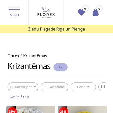
0
0
Ziedu Piegāde Rīgā un Pierīgā
Florex
Krizantēmas
Krizantēmas
12
Kārtot pēc
Ar atlaidi
Cena
Pie
Notīrīt filtrus
-25%
-25%