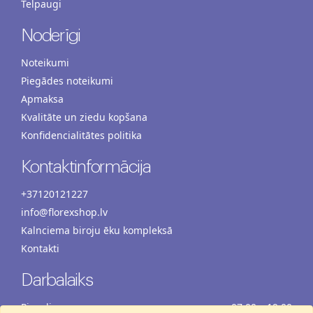
Telpaugi
Noderīgi
Noteikumi
Piegādes noteikumi
Apmaksa
Kvalitāte un ziedu kopšana
Konfidencialitātes politika
Kontaktinformācija
+37120121227
info@florexshop.lv
Kalnciema biroju ēku kompleksā
Kontakti
Darbalaiks
Pirmdiena
07:00 – 19:00