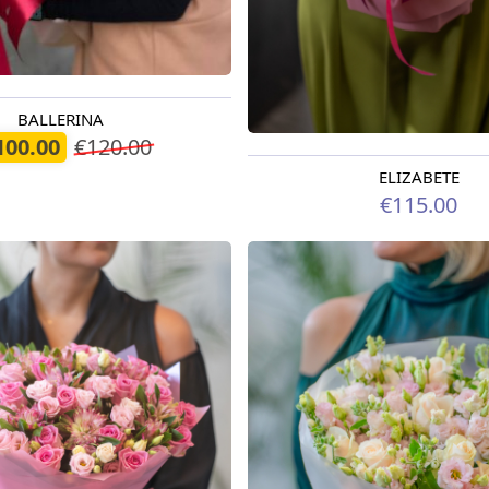
BALLERINA
odien
100.00
€120.00
ELIZABETE
Pieejams šodien
€115.00