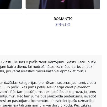
ROMANTIC
Pieejama no 12.08.2026
€95.00
 klāstu. Mums ir plašs ziedu kārtojumu klāsts. Katru pušķi
ādājam katru dienu, lai nodrošinātos, ka mūsu darbs sniedz
šķi, jūs varat ierasties mūsu bāzē vai apmeklēt mūsu
tur dažādas kategorijas, piemēram: sezonas jaunumi, ziedu
oriju un pušķi, kas jums patīk. Navigācijā varat pievienot
am". Pēc tam pasūtījums tiek nosūtīts uz e-grozu. Ja jums
pasūtījumu". Pēc tam jums būs jāaizpilda pieteikums, ievadot
resi un pasūtījuma komentāru. Pievērsiet īpašu uzmanību
tē, saņēmēja tālruņa numuru vai durvju kodu. Pēc tukšas