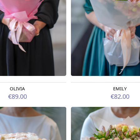
OLIVIA
EMILY
odien
Pieejams šodien
€89.00
€82.00