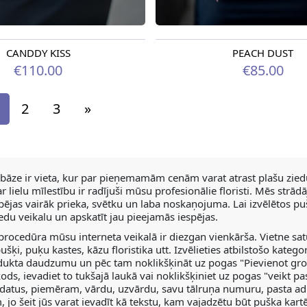
CANDDY KISS
PEACH DUST
odien
Pieejama no 12.08.2026
€110.00
€85.00
2
3
»
 bāze ir vieta, kur par pieņemamām cenām varat atrast plašu ziedu
r lielu mīlestību ir radījuši mūsu profesionālie floristi. Mēs str
pējas vairāk prieka, svētku un laba noskaņojuma. Lai izvēlētos pu
iedu veikalu un apskatīt jau pieejamās iespējas.
procedūra mūsu interneta veikalā ir diezgan vienkārša. Vietne sa
ušķi, puķu kastes, kāzu floristika utt. Izvēlieties atbilstošo kateg
dukta daudzumu un pēc tam noklikšķināt uz pogas "Pievienot groz
kods, ievadiet to tukšajā laukā vai noklikšķiniet uz pogas "veikt 
datus, piemēram, vārdu, uzvārdu, savu tālruņa numuru, pasta ad
 jo šeit jūs varat ievadīt kā tekstu, kam vajadzētu būt pušķa kar