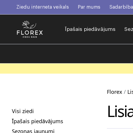
Ziedu interneta veikals
Par mums
Sadarbība
Īpašais piedāvājums
Sez
Florex
Li
Lis
Visi ziedi
Īpašais piedāvājums
Sezonas jaunumi