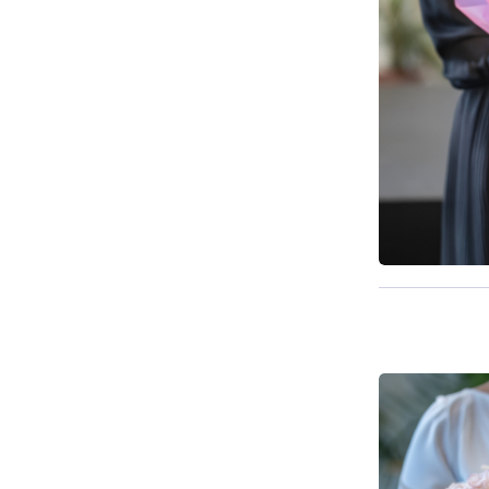
Pieejams š