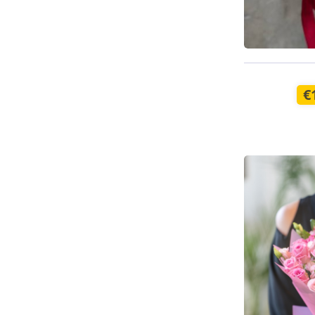
Pieejams š
€