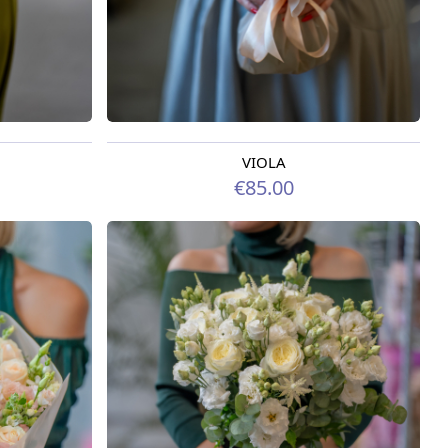
VIOLA
Pieejams šodien
€85.00