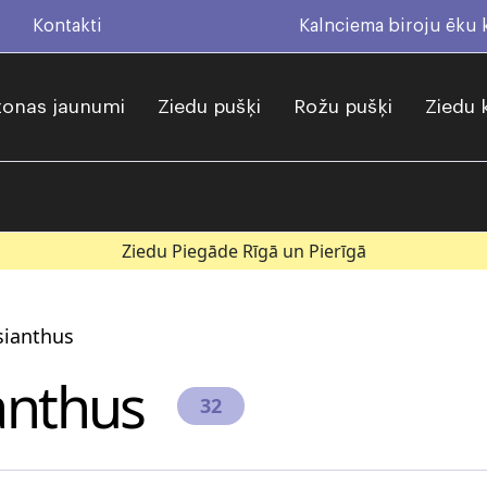
Kontakti
Kalnciema biroju ēku
onas jaunumi
Ziedu pušķi
Rožu pušķi
Ziedu 
Ziedu Piegāde Rīgā un Pierīgā
sianthus
ianthus
32