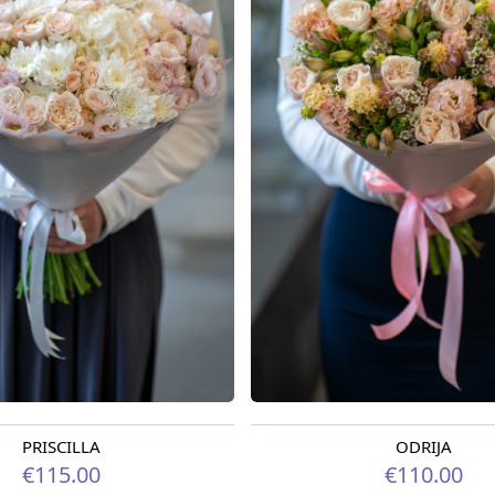
PRISCILLA
ODRIJA
odien
Pieejams šodien
€115.00
€110.00