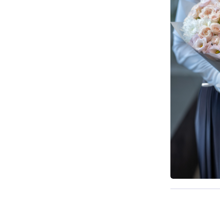
Pieejams š