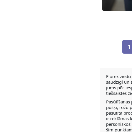
Pieejams š
1
Florex ziedu
saudzīgi un a
jums pēc ies
tiešsaistes z
Pasūtīšanas 
pušķi, rožu p
pasūtītā pro
ir reklāmas 
personiskos 
šim punktam,