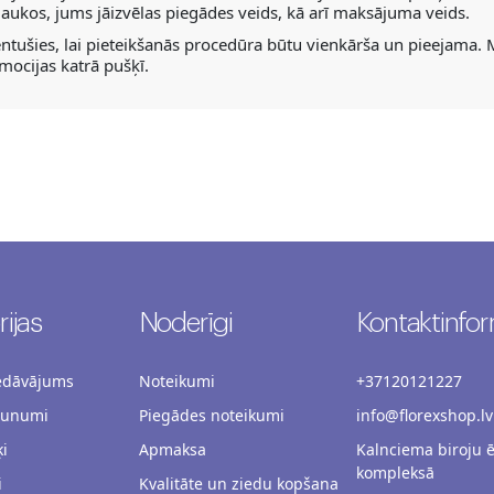
 laukos, jums jāizvēlas piegādes veids, kā arī maksājuma veids.
tušies, lai pieteikšanās procedūra būtu vienkārša un pieejama.
mocijas katrā pušķī.
ijas
Noderīgi
Kontaktinfor
iedāvājums
Noteikumi
+37120121227
aunumi
Piegādes noteikumi
info@florexshop.lv
i
Apmaksa
Kalnciema biroju 
kompleksā
i
Kvalitāte un ziedu kopšana