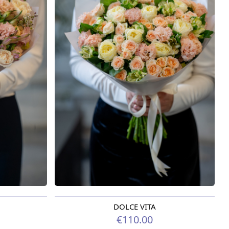
DOLCE VITA
Pieejams šodien
€110.00