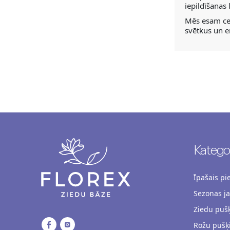
iepildīšanas
Mēs esam cen
svētkus un e
Kategor
Īpašais p
Sezonas j
Ziedu pušķ
Rožu pušķ