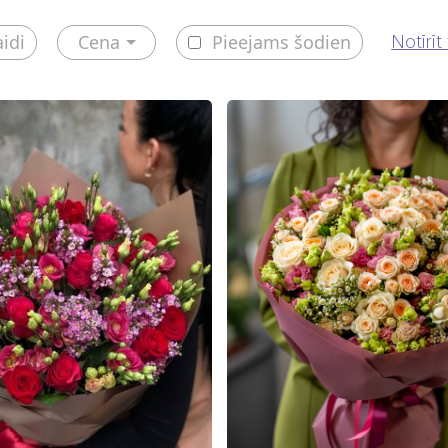
aidi
Cena
Pieejams šodien
Notīrīt 