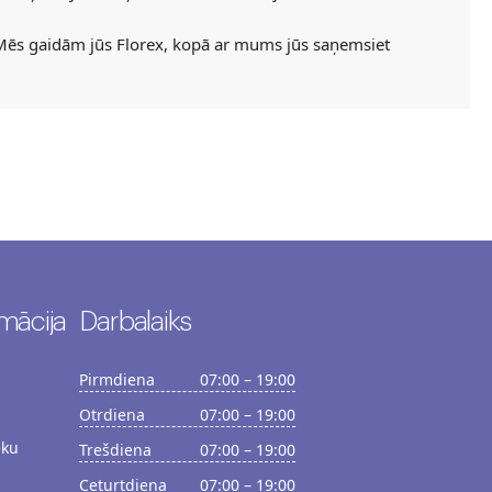
 Mēs gaidām jūs Florex, kopā ar mums jūs saņemsiet
mācija
Darbalaiks
Pirmdiena
07:00 – 19:00
Otrdiena
07:00 – 19:00
ēku
Trešdiena
07:00 – 19:00
Ceturtdiena
07:00 – 19:00