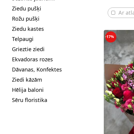
Ziedu pušķi
Ar atl
Rožu pušķi
Ziedu kastes
-17%
Telpaugi
Grieztie ziedi
Ekvadoras rozes
Dāvanas, Konfektes
Ziedi kāzām
Hēlija baloni
Sēru floristika