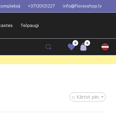
 kompleksā
+37120121227
info@florexshop.lv
kastes
Telpaugi
0
0
Kārtot pēc