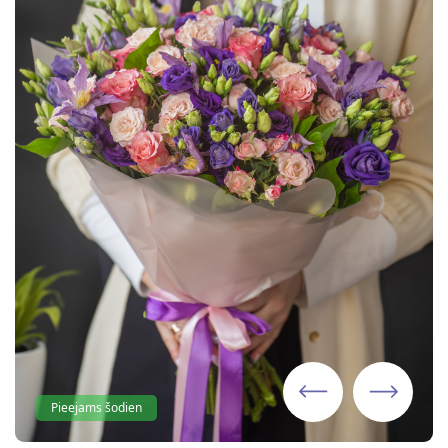
Pieejams šodien