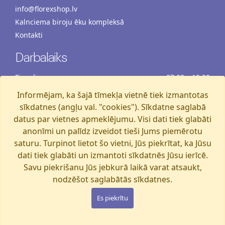
info@florexshop.lv
Kalnciema biroju ēku kompleksā
Kontakti
Darbalaiks
Pirmdiena
07:00 – 19:00
Otrdiena
07:00 – 19:00
Informējam, ka šajā tīmekļa vietnē tiek izmantotas
Trešdiena
07:00 – 19:00
sīkdatnes (angļu val. "cookies"). Sīkdatne saglabā
Ceturtdiena
07:00 – 19:00
datus par vietnes apmeklējumu. Visi dati tiek glabāti
anonīmi un palīdz izveidot tieši Jums piemērotu
Piektdiena
07:00 – 19:00
saturu. Turpinot lietot šo vietni, Jūs piekrītat, ka Jūsu
Sestdiena
07:00 – 19:00
dati tiek glabāti un izmantoti sīkdatnēs Jūsu ierīcē.
Svētdiena
07:00 – 15:00
Savu piekrišanu Jūs jebkurā laikā varat atsaukt,
nodzēšot saglabātās sīkdatnes.
Florexshop, 2026, Rīga
Es piekrītu