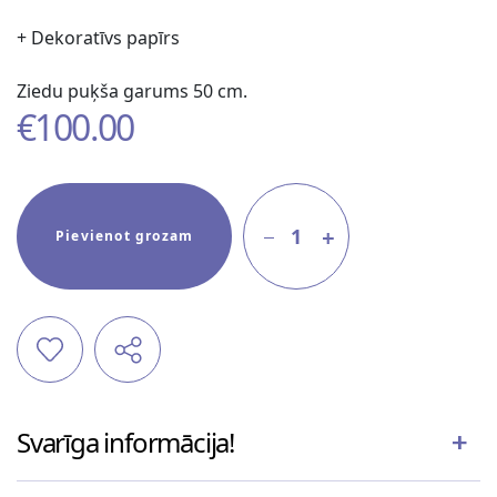
+ Dekoratīvs papīrs
Ziedu puķša garums 50 cm.
€
100.00
1
Pievienot grozam
Svarīga informācija!