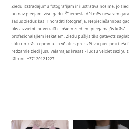
Ziedu izstrādājumu fotogrāfijām ir ilustratīva nozīme, jo ziedi
un nav pieejami visu gadu. Šī iemesla dēļ mēs nevaram garan
šādus ziedus kas ir norādīti fotogrāfijā. Nepieciešamības ga
tiks aizvietoti ar veikalā esošiem ziediem pieejamajās krāsās 
profesionālajiem ieskatiem. Ziedu pušķis tiks gatavots sagla
stilu un krāsu gammu. Ja vēlaties precizēt vai pieejami tieši f
redzamie ziedi jūsu vēlamajās krāsas - lūdzu veiciet saziņu 
tālruni +37120121227