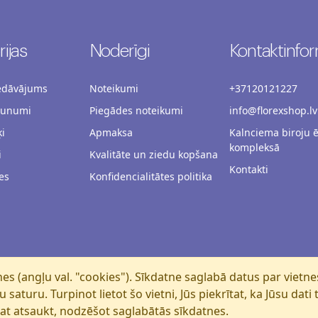
ijas
Noderīgi
Kontaktinfor
iedāvājums
Noteikumi
+37120121227
aunumi
Piegādes noteikumi
info@florexshop.lv
i
Apmaksa
Kalnciema biroju 
kompleksā
i
Kvalitāte un ziedu kopšana
Kontakti
es
Konfidencialitātes politika
es (angļu val. "cookies"). Sīkdatne saglabā datus par vietn
saturu. Turpinot lietot šo vietni, Jūs piekrītat, ka Jūsu dati
arat atsaukt, nodzēšot saglabātās sīkdatnes.