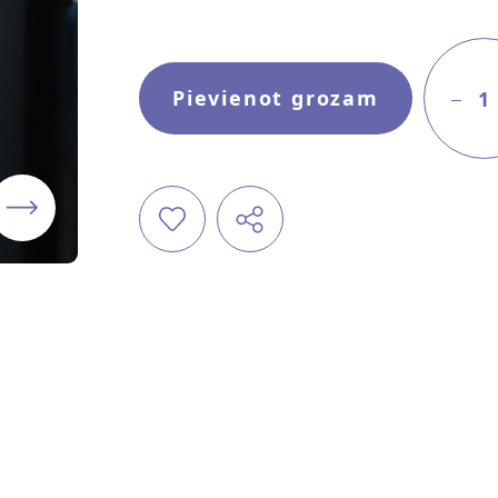
Pievienot grozam
1