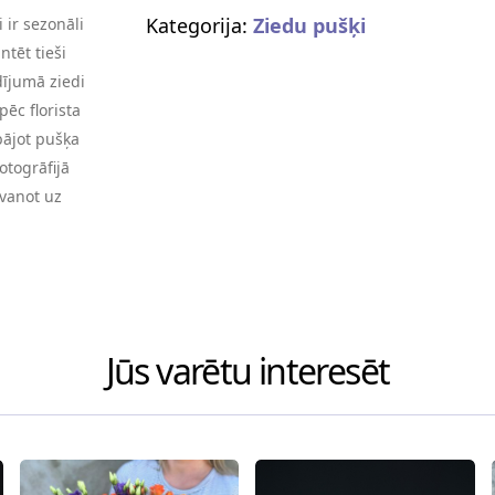
Kategorija:
Ziedu pušķi
 ir sezonāli
tēt tieši
dījumā ziedi
pēc florista
bājot pušķa
otogrāfijā
zvanot uz
Jūs varētu interesēt