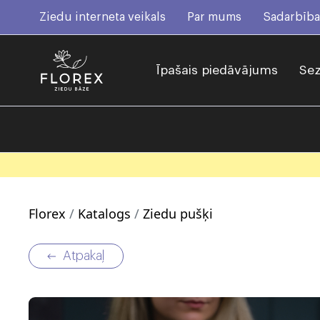
Ziedu interneta veikals
Par mums
Sadarbība
Īpašais piedāvājums
Sez
Florex
Katalogs
Ziedu pušķi
Atpakaļ