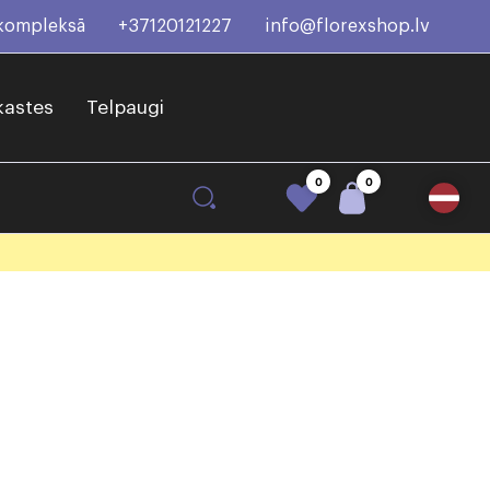
 kompleksā
+37120121227
info@florexshop.lv
kastes
Telpaugi
0
0