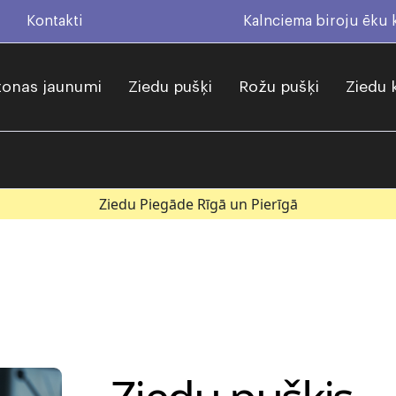
Kontakti
Kalnciema biroju ēku
onas jaunumi
Ziedu pušķi
Rožu pušķi
Ziedu 
Ziedu Piegāde Rīgā un Pierīgā