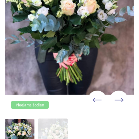
Pieejams šodien