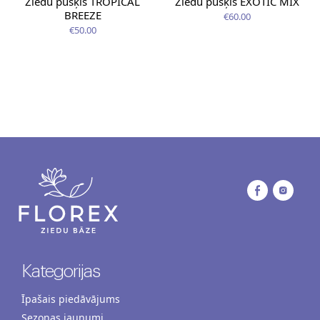
Ziedu pušķis TROPICAL
Ziedu pušķis EXOTIC MIX
BREEZE
€60.00
€50.00
Kategorijas
Īpašais piedāvājums
Sezonas jaunumi