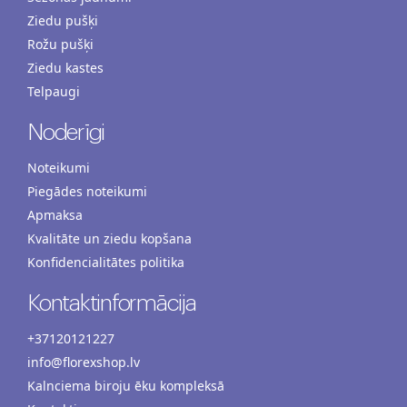
Ziedu pušķi
Rožu pušķi
Ziedu kastes
Telpaugi
Noderīgi
Noteikumi
Piegādes noteikumi
Apmaksa
Kvalitāte un ziedu kopšana
Konfidencialitātes politika
Kontaktinformācija
+37120121227
info@florexshop.lv
Kalnciema biroju ēku kompleksā