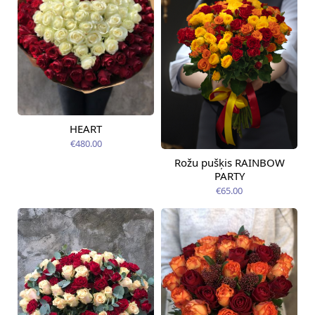
HEART
Pieejams šodien
€480.00
Rožu pušķis RAINBOW
Pieejams šodien
PARTY
€65.00