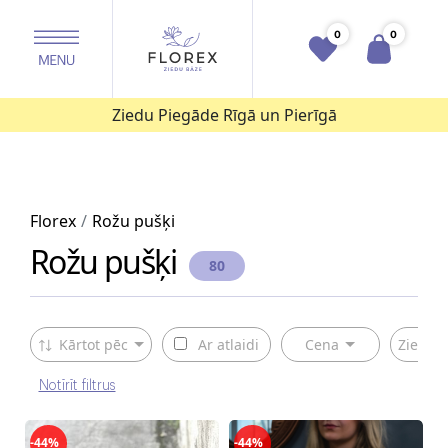
0
0
Ziedu Piegāde Rīgā un Pierīgā
Florex
Rožu pušķi
Rožu pušķi
80
Kārtot pēc
Ar atlaidi
Cena
Ziedu v
Notīrīt filtrus
-44%
-44%