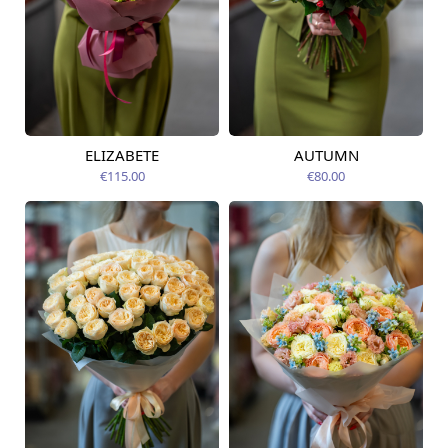
ELIZABETE
AUTUMN
Pieejams šodien
Pieejams šodien
€115.00
€80.00