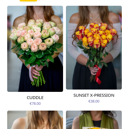
SUNSET X-PRESSION
Pieejams šodien
CUDDLE
Pieejams šodien
€38.00
€78.00