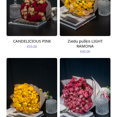
CANDELICIOUS PINK
Ziedu pušķis LIGHT
Pieejams šodien
Pieejams šodien
RAMONA
€55.00
€45.00