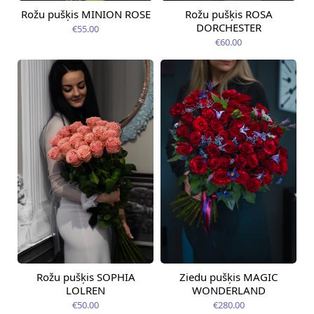
Rožu pušķis MINION ROSE
Rožu pušķis ROSA
Pieejama no
Pieejama no
09.08.2026
07.08.2026
DORCHESTER
€55.00
€60.00
Rožu pušķis SOPHIA
Ziedu pušķis MAGIC
Pieejams šodien
Pieejams šodien
LOLREN
WONDERLAND
€50.00
€280.00