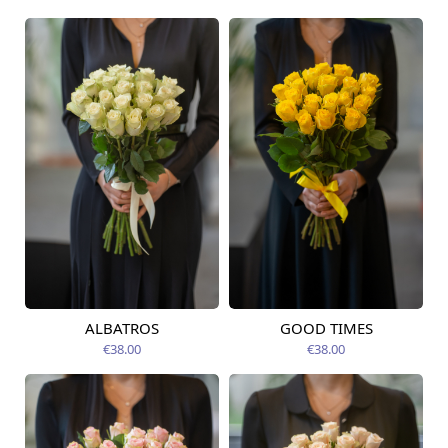
ALBATROS
GOOD TIMES
Pieejams šodien
Pieejams šodien
€38.00
€38.00