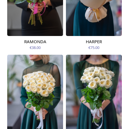
RAMONDA
HARPER
Pieejams šodien
Pieejams šodien
€38.00
€75.00