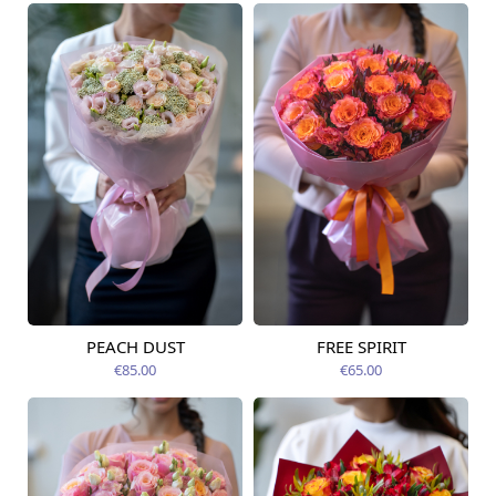
PEACH DUST
FREE SPIRIT
Pieejama no
Pieejams šodien
07.08.2026
€85.00
€65.00