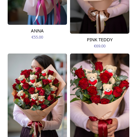
ANNA
Pieejams šodien
€55.00
PINK TEDDY
Pieejama no
09.08.2026
€69.00