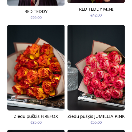
RED TEDDY MINI
RED TEDDY
Pieejams šodien
Pieejams šodien
€42.00
€95.00
Ziedu pušķis FIREFOX
Ziedu pušķis JUMILLIA PINK
Pieejama no
Pieejams šodien
09.08.2026
€35.00
€55.00