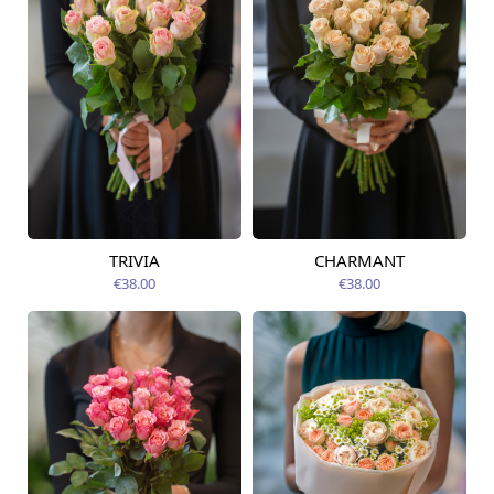
TRIVIA
CHARMANT
Pieejams šodien
Pieejams šodien
€38.00
€38.00