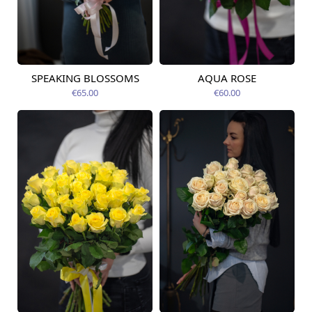
SPEAKING BLOSSOMS
AQUA ROSE
Pieejama no
Pieejams šodien
07.08.2026
€65.00
€60.00