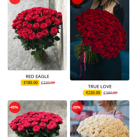
RED EAGLE
Pieejams šodien
€180.00
€320.00
TRUE LOVE
Pieejams šodien
€220.00
€390.00
-40%
-20%