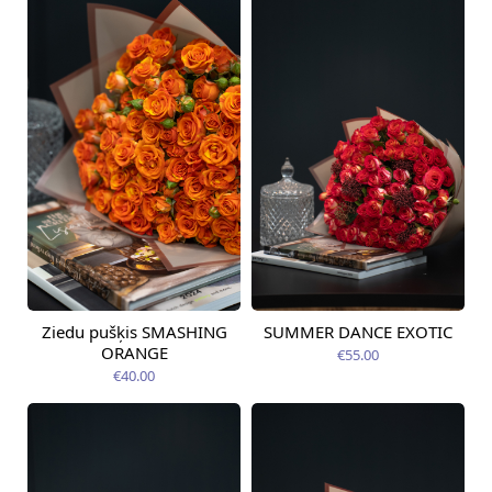
Ziedu pušķis SMASHING
SUMMER DANCE EXOTIC
Pieejams šodien
Pieejams šodien
ORANGE
€55.00
€40.00