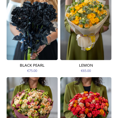
BLACK PEARL
LEMON
Pieejama no
Pieejams šodien
07.08.2026
€75.00
€65.00