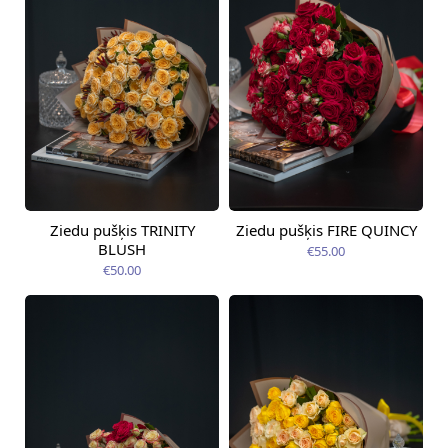
Ziedu pušķis TRINITY
Ziedu pušķis FIRE QUINCY
Pieejams šodien
Pieejams šodien
BLUSH
€55.00
€50.00