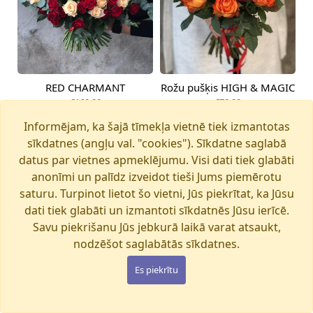
RED CHARMANT
Rožu pušķis HIGH & MAGIC
Pieejams šodien
Pieejams šodien
€160.00
€70.00
Informējam, ka šajā tīmekļa vietnē tiek izmantotas
sīkdatnes (angļu val. "cookies"). Sīkdatne saglabā
datus par vietnes apmeklējumu. Visi dati tiek glabāti
anonīmi un palīdz izveidot tieši Jums piemērotu
saturu. Turpinot lietot šo vietni, Jūs piekrītat, ka Jūsu
dati tiek glabāti un izmantoti sīkdatnēs Jūsu ierīcē.
Savu piekrišanu Jūs jebkurā laikā varat atsaukt,
nodzēšot saglabātās sīkdatnes.
Es piekrītu
ATHENA
Pieejams šodien
Pieejama no