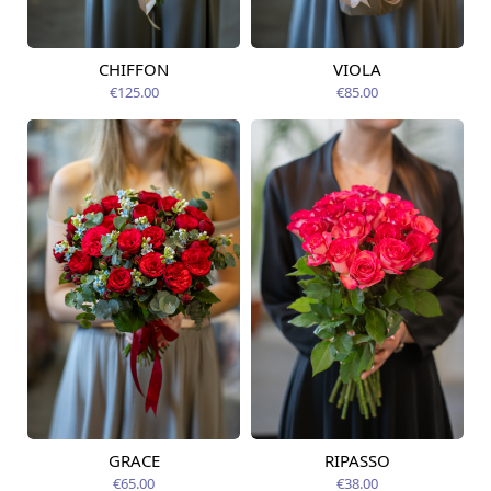
CHIFFON
VIOLA
Pieejams šodien
Pieejams šodien
€125.00
€85.00
GRACE
RIPASSO
Pieejama no
Pieejams šodien
09.08.2026
€65.00
€38.00