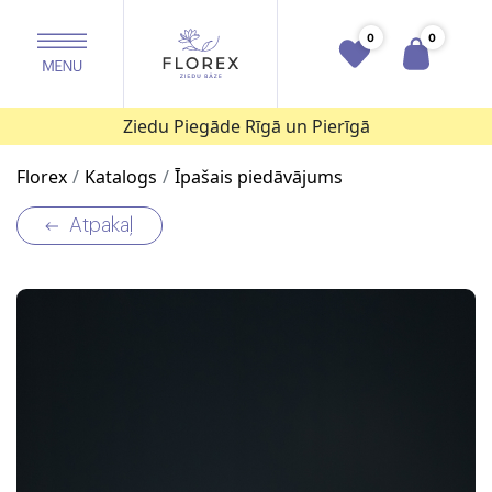
0
0
Ziedu Piegāde Rīgā un Pierīgā
Florex
Katalogs
Īpašais piedāvājums
Atpakaļ