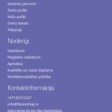
Sezonas jaunumi
Ziedu pušķi
Rožu pušķi
Ziedu kastes
Telpaugi
Noderīgi
Noteikumi
Piegādes noteikumi
Apmaksa
Kvalitāte un ziedu kopšana
Konfidencialitātes politika
Kontaktinformācija
+37120121227
info@florexshop.lv
Kalnciema biroju ēku kompleksā