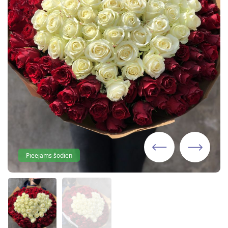
Pieejams šodien