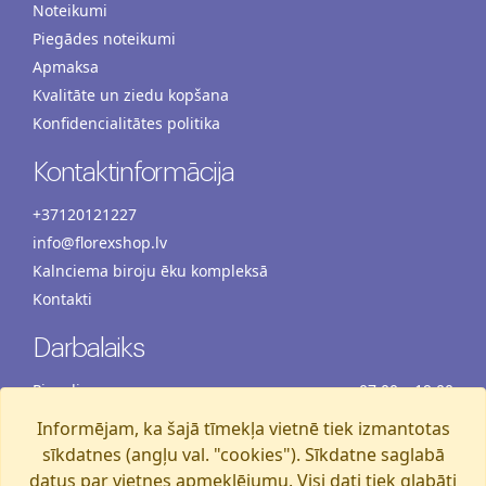
Noteikumi
Piegādes noteikumi
Apmaksa
Kvalitāte un ziedu kopšana
Konfidencialitātes politika
Kontaktinformācija
+37120121227
info@florexshop.lv
Kalnciema biroju ēku kompleksā
Kontakti
Darbalaiks
Pirmdiena
07:00 – 19:00
Otrdiena
07:00 – 19:00
Informējam, ka šajā tīmekļa vietnē tiek izmantotas
Trešdiena
07:00 – 19:00
sīkdatnes (angļu val. "cookies"). Sīkdatne saglabā
Ceturtdiena
07:00 – 19:00
datus par vietnes apmeklējumu. Visi dati tiek glabāti