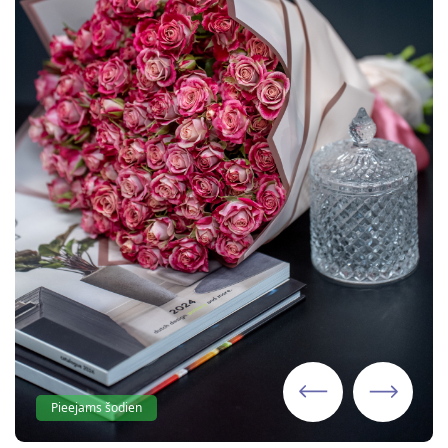
Pieejams šodien