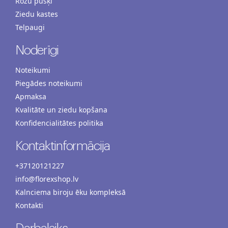
Rožu pušķi
Ziedu kastes
Telpaugi
Noderīgi
Noteikumi
Piegādes noteikumi
Apmaksa
Kvalitāte un ziedu kopšana
Konfidencialitātes politika
Kontaktinformācija
+37120121227
info@florexshop.lv
Kalnciema biroju ēku kompleksā
Kontakti