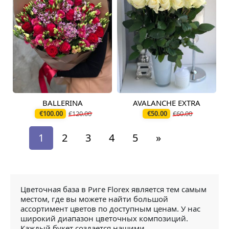
BALLERINA
AVALANCHE EXTRA
Доступно сегодня
Доступно сегодня
€100.00
€120.00
€50.00
€60.00
1
2
3
4
5
»
Цветочная база в Риге Florex является тем самым
местом, где вы можете найти большой
ассортимент цветов по доступным ценам. У нас
широкий диапазон цветочных композиций.
Каждый букет создается нашими