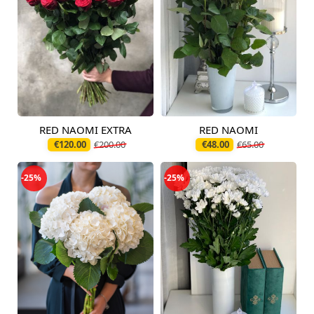
RED NAOMI EXTRA
RED NAOMI
Доступно сегодня
Доступно сегодня
€120.00
€200.00
€48.00
€65.00
-25%
-25%