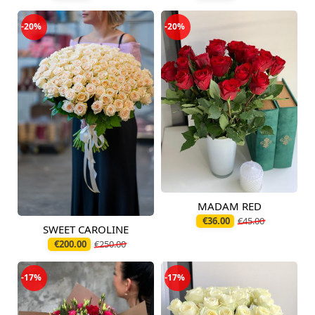
-20%
-20%
MADAM RED
Доступно сегодня
€36.00
€45.00
SWEET CAROLINE
Доступно с
07.08.2026
€200.00
€250.00
-17%
-17%