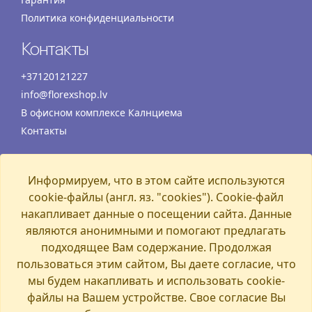
Политика конфиденциальности
Контакты
+37120121227
info@florexshop.lv
В офисном комплексе Калнциема
Контакты
Время работы
Информируем, что в этом сайте используются
Понедельник
07:00 – 19:00
cookie-файлы (англ. яз. "cookies"). Cookie-файл
Вторник
07:00 – 19:00
накапливает данные о посещении сайта. Данные
Среда
07:00 – 19:00
являются анонимными и помогают предлагать
Четверг
07:00 – 19:00
подходящее Вам содержание. Продолжая
пользоваться этим сайтом, Вы даете согласие, что
Пятница
07:00 – 19:00
мы будем накапливать и использовать cookie-
Суббота
07:00 – 19:00
файлы на Вашем устройстве. Свое согласие Вы
Воскресенье
07:00 – 15:00