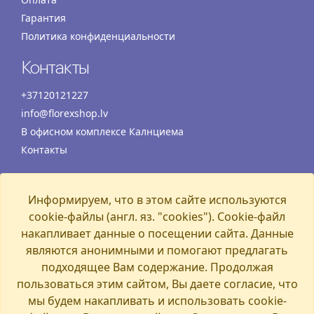
Гарантия
Политика конфиденциальности
Контакты
+37120121227
info@florexshop.lv
В офисном комплексе Калнциема
Контакты
Время работы
Информируем, что в этом сайте используются
Понедельник
07:00 – 19:00
cookie-файлы (англ. яз. "cookies"). Cookie-файл
Вторник
07:00 – 19:00
накапливает данные о посещении сайта. Данные
Среда
07:00 – 19:00
являются анонимными и помогают предлагать
Четверг
07:00 – 19:00
подходящее Вам содержание. Продолжая
пользоваться этим сайтом, Вы даете согласие, что
Пятница
07:00 – 19:00
мы будем накапливать и использовать cookie-
Суббота
07:00 – 19:00