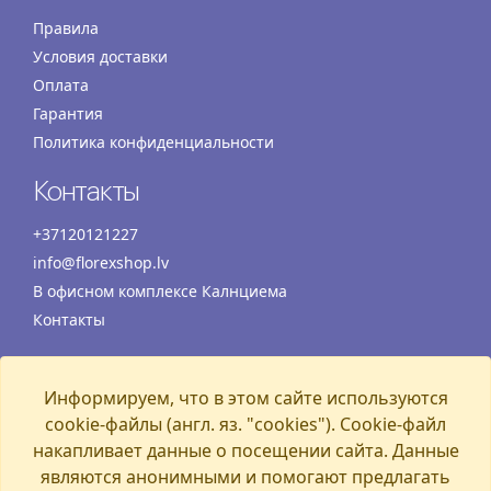
Правила
Условия доставки
Оплата
Гарантия
Политика конфиденциальности
Контакты
+37120121227
info@florexshop.lv
В офисном комплексе Калнциема
Контакты
Время работы
Информируем, что в этом сайте используются
Понедельник
07:00 – 19:00
cookie-файлы (англ. яз. "cookies"). Cookie-файл
Вторник
07:00 – 19:00
накапливает данные о посещении сайта. Данные
Среда
07:00 – 19:00
являются анонимными и помогают предлагать