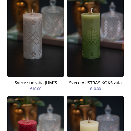
Svece sudraba JUMIS
Svece AUSTRAS KOKS zaļa
Доступно сегодня
Доступно сегодня
€10.00
€10.00