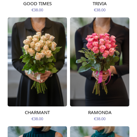
GOOD TIMES
TRIVIA
Доступно с
Доступно сегодня
14.08.2026
€38.00
€38.00
CHARMANT
RAMONDA
Доступно сегодня
Доступно сегодня
€38.00
€38.00