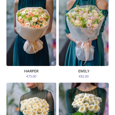
HARPER
EMILY
Доступно с
Доступно с
14.08.2026
12.08.2026
€75.00
€82.00