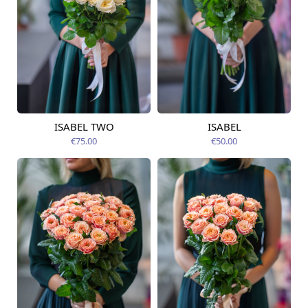
ISABEL TWO
ISABEL
Доступно с
Доступно с
14.08.2026
14.08.2026
€75.00
€50.00