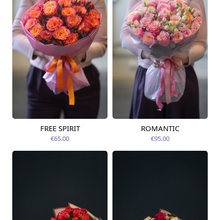
FREE SPIRIT
ROMANTIC
Доступно с
Доступно с
12.08.2026
12.08.2026
€65.00
€95.00