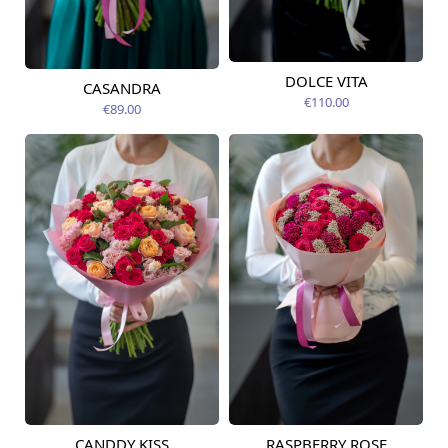
DOLCE VITA
CASANDRA
Доступно с
Доступно сегодня
14.08.2026
€110.00
€89.00
CANDDY KISS
RASPBERRY ROSE
Доступно с
Доступно с