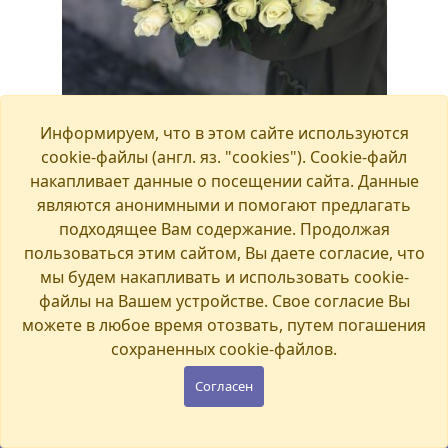
ATHENA
Информируем, что в этом сайте используются
Доступно сегодня
€190.00
cookie-файлы (англ. яз. "cookies"). Cookie-файл
накапливает данные о посещении сайта. Данные
являются анонимными и помогают предлагать
подходящее Вам содержание. Продолжая
пользоваться этим сайтом, Вы даете согласие, что
мы будем накапливать и использовать cookie-
файлы на Вашем устройстве. Свое согласие Вы
можете в любое время отозвать, путем погашения
сохраненных cookie-файлов.
Согласен