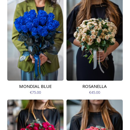
MONDIAL BLUE
ROSANELLA
Доступно с
Доступно сегодня
12.08.2026
€75.00
€45.00