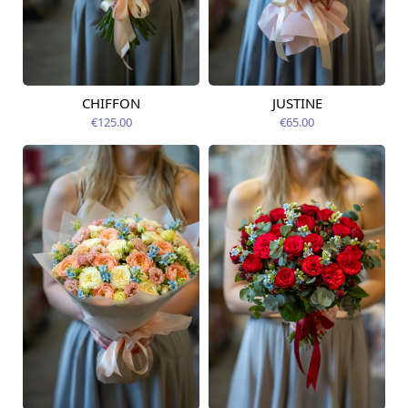
CHIFFON
JUSTINE
Доступно с
Доступно сегодня
12.08.2026
€125.00
€65.00