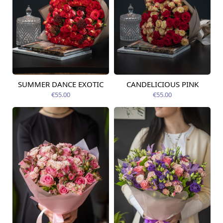
SUMMER DANCE EXOTIC
CANDELICIOUS PINK
Доступно с
Доступно сегодня
14.08.2026
€55.00
€55.00