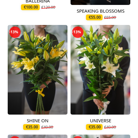
BALLERINA
Доступно с
12.08.2026
€100.00
€120.00
SPEAKING BLOSSOMS
Доступно сегодня
€55.00
€65.00
-13%
-13%
SHINE ON
UNIVERSE
Доступно с
Доступно сегодня
14.08.2026
€35.00
€40.00
€35.00
€40.00