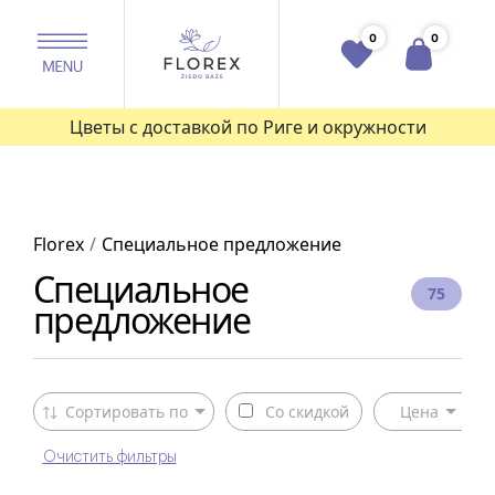
0
0
Цветы с доставкой по Риге и окружности
Florex
Специальное предложение
Специальное
75
предложение
Сортировать по
Со скидкой
Цена
Очистить фильтры