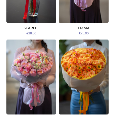
SCARLET
EMMA
Доступно с
Доступно сегодня
09.08.2026
€38.00
€75.00