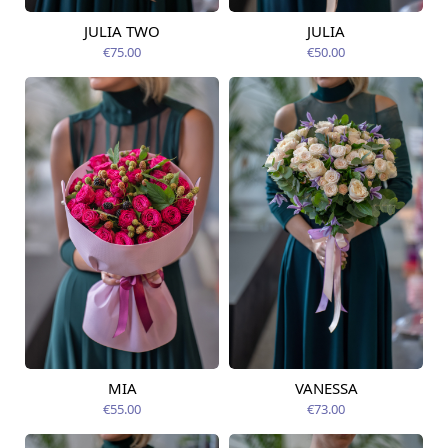
JULIA TWO
JULIA
Доступно сегодня
Доступно сегодня
€75.00
€50.00
MIA
VANESSA
Доступно сегодня
Доступно сегодня
€55.00
€73.00