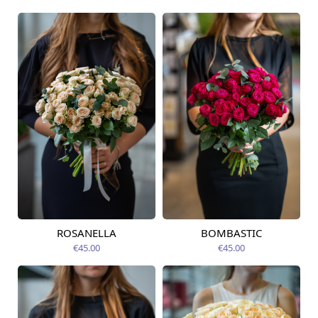
ROSANELLA
BOMBASTIC
Доступно сегодня
Доступно сегодня
€45.00
€45.00