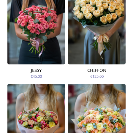
JESSY
CHIFFON
Доступно сегодня
Доступно сегодня
€45.00
€125.00