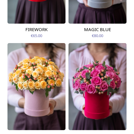
FIREWORK
MAGIC BLUE
Доступно сегодня
Доступно сегодня
€65.00
€80.00