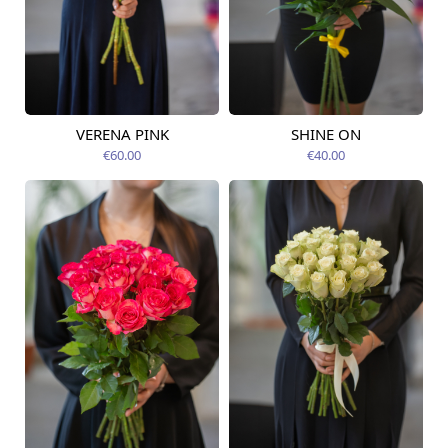
VERENA PINK
SHINE ON
Доступно сегодня
Доступно сегодня
€60.00
€40.00