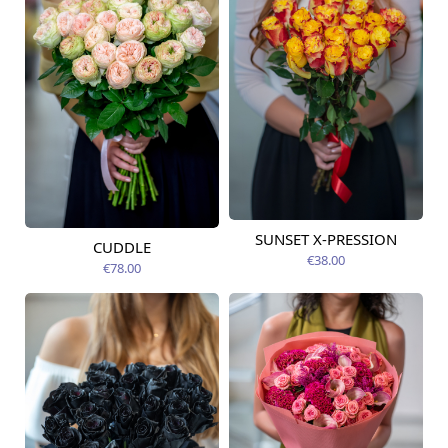
SUNSET X-PRESSION
Доступно сегодня
CUDDLE
Доступно сегодня
€38.00
€78.00