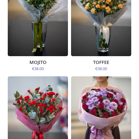
MOJITO
TOFFEE
Доступно с
Доступно сегодня
12.08.2026
€38.00
€38.00