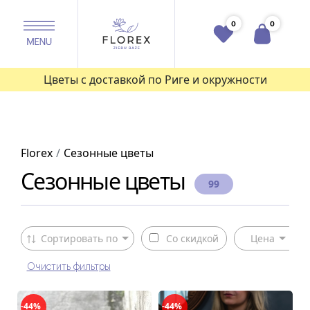
0
0
Цветы с доставкой по Риге и окружности
Florex
Сезонные цветы
Сезонные цветы
99
Сортировать по
Со скидкой
Цена
Очистить фильтры
-44%
-44%