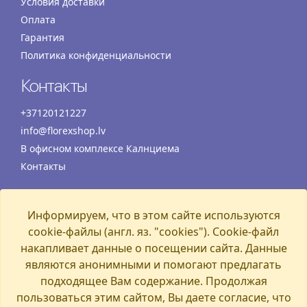
Условия доставки
Оплата
Гарантия
Политика конфиденциальности
Контакты
+37120121227
info@florexshop.lv
В офисном комплексе Калнциема
Контакты
Время работы
Информируем, что в этом сайте используются
Понедельник
07:00 – 19:00
cookie-файлы (англ. яз. "cookies"). Cookie-файл
Вторник
07:00 – 19:00
накапливает данные о посещении сайта. Данные
Среда
07:00 – 19:00
являются анонимными и помогают предлагать
Четверг
07:00 – 19:00
подходящее Вам содержание. Продолжая
пользоваться этим сайтом, Вы даете согласие, что
Пятница
07:00 – 19:00