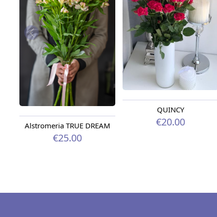
QUINCY
€20.00
Alstromeria TRUE DREAM
€25.00