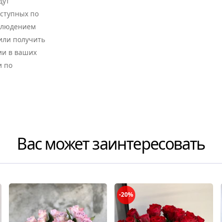
дут
оступных по
облюдением
 или получить
ии в ваших
и по
Вас может заинтересовать
-20%