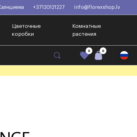
Калнциема
+37120121227
info@florexshop.lv
Цветочные
Комнатные
коробки
растения
0
0