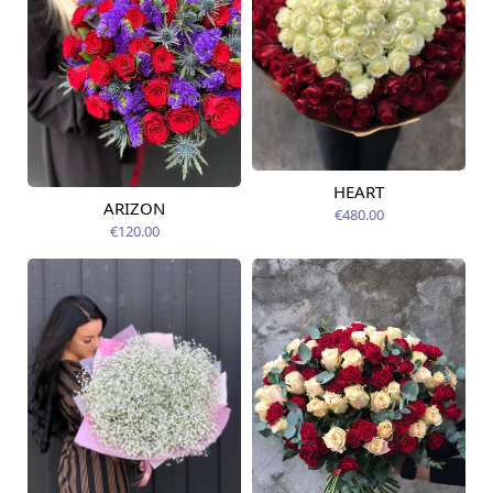
HEART
Pieejams šodien
ARIZON
€480.00
Pieejams šodien
€120.00