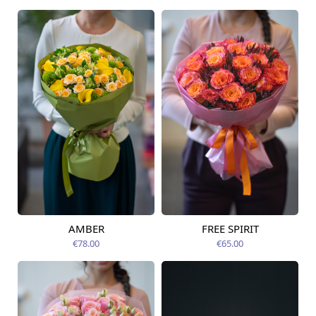
AMBER
FREE SPIRIT
Pieejama no
Pieejams šodien
12.08.2026
€78.00
€65.00