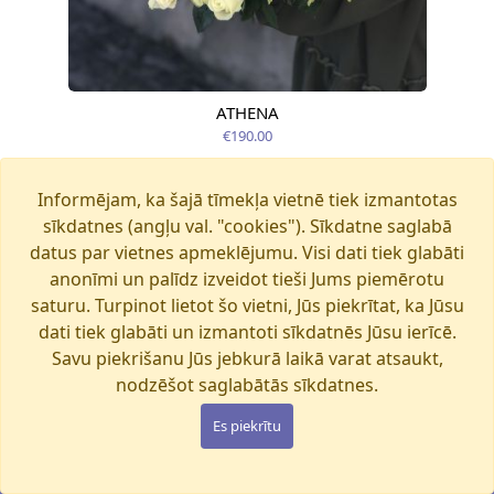
ATHENA
Pieejams šodien
€190.00
Informējam, ka šajā tīmekļa vietnē tiek izmantotas
sīkdatnes (angļu val. "cookies"). Sīkdatne saglabā
datus par vietnes apmeklējumu. Visi dati tiek glabāti
anonīmi un palīdz izveidot tieši Jums piemērotu
saturu. Turpinot lietot šo vietni, Jūs piekrītat, ka Jūsu
dati tiek glabāti un izmantoti sīkdatnēs Jūsu ierīcē.
Savu piekrišanu Jūs jebkurā laikā varat atsaukt,
nodzēšot saglabātās sīkdatnes.
Es piekrītu