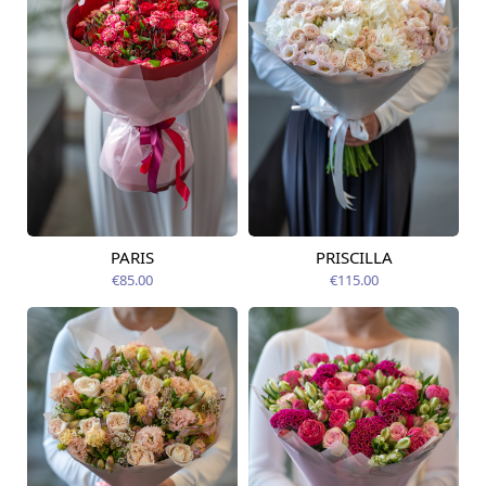
PARIS
PRISCILLA
Pieejams šodien
Pieejams šodien
€85.00
€115.00