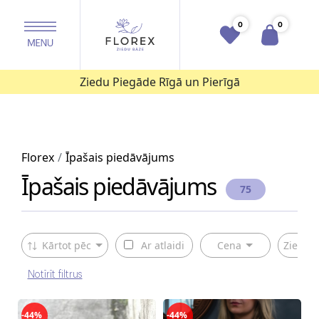
0
0
Ziedu Piegāde Rīgā un Pierīgā
Florex
Īpašais piedāvājums
Īpašais piedāvājums
75
Kārtot pēc
Ar atlaidi
Cena
Ziedu v
Notīrīt filtrus
-44%
-44%