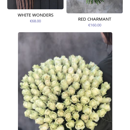
WHITE WONDERS
Pieejams šodien
RED CHARMANT
Pieejams šodien
€68.00
€160.00