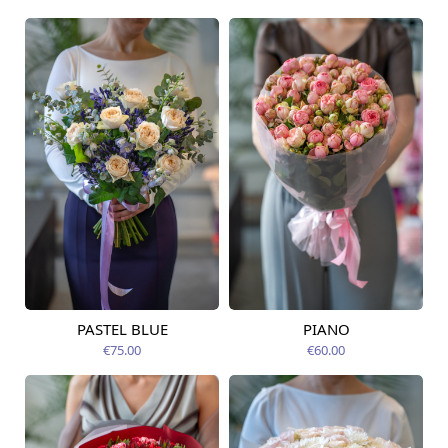
PASTEL BLUE
PIANO
Pieejams šodien
Pieejams šodien
€75.00
€60.00