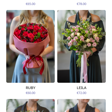
12.08.2026
12.08.2026
€65.00
€78.00
RUBY
LEILA
Pieejama no
Pieejams šodien
12.08.2026
€60.00
€72.00