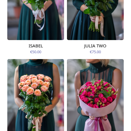
ISABEL
JULIA TWO
Pieejama no
Pieejams šodien
12.08.2026
€50.00
€75.00