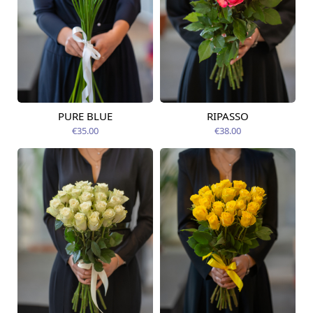
PURE BLUE
RIPASSO
Pieejams šodien
Pieejams šodien
€35.00
€38.00