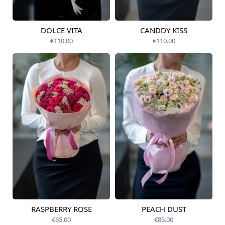
DOLCE VITA
CANDDY KISS
Pieejams šodien
Pieejams šodien
€110.00
€110.00
RASPBERRY ROSE
PEACH DUST
Pieejama no
Pieejama no
12.08.2026
12.08.2026
€65.00
€85.00