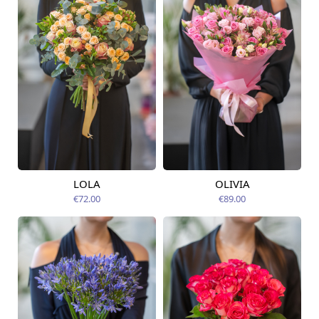
LOLA
OLIVIA
Pieejams šodien
Pieejams šodien
€72.00
€89.00