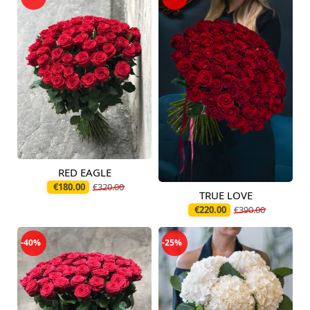
RED EAGLE
Pieejams šodien
€180.00
€320.00
TRUE LOVE
Pieejams šodien
€220.00
€390.00
-40%
-25%