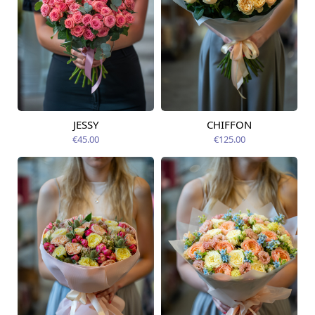
JESSY
CHIFFON
Pieejams šodien
Pieejams šodien
€45.00
€125.00