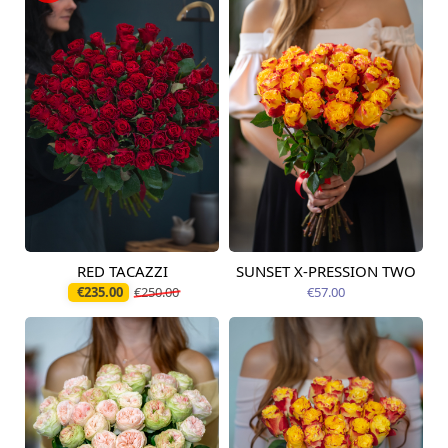
RED TACAZZI
SUNSET X-PRESSION TWO
Pieejams šodien
Pieejams šodien
€235.00
€250.00
€57.00