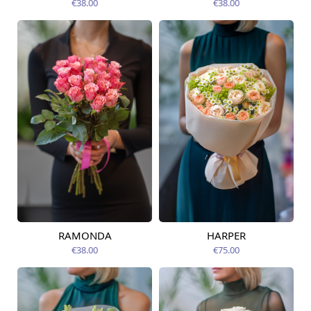
€38.00
€38.00
RAMONDA
HARPER
Pieejams šodien
Pieejams šodien
€38.00
€75.00