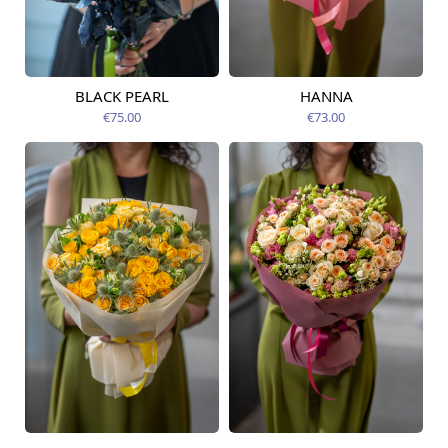
BLACK PEARL
HANNA
Pieejama no
Pieejams šodien
12.08.2026
€75.00
€73.00