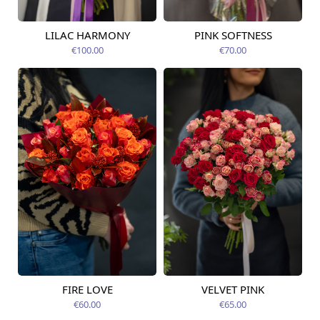
LILAC HARMONY
PINK SOFTNESS
Pieejams šodien
Pieejams šodien
€100.00
€70.00
FIRE LOVE
VELVET PINK
Pieejams šodien
Pieejams šodien
€60.00
€65.00