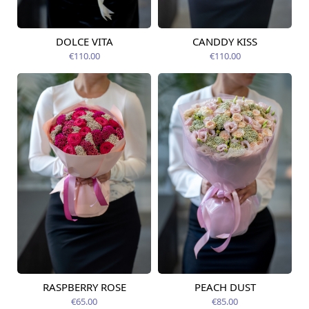
DOLCE VITA
CANDDY KISS
Pieejams šodien
Pieejams šodien
€110.00
€110.00
RASPBERRY ROSE
PEACH DUST
Pieejama no
Pieejama no
12.08.2026
12.08.2026
€65.00
€85.00