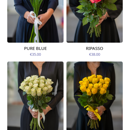
PURE BLUE
RIPASSO
Pieejams šodien
Pieejams šodien
€35.00
€38.00