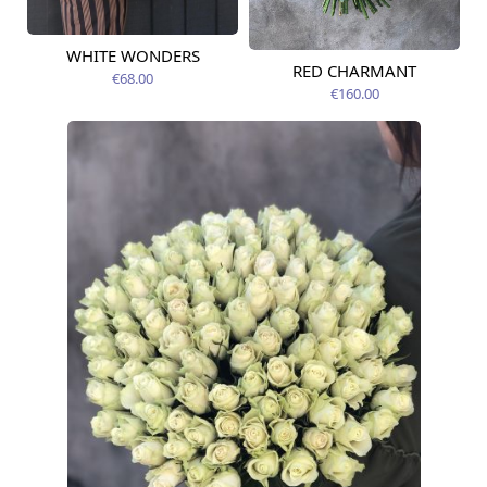
WHITE WONDERS
Pieejams šodien
RED CHARMANT
Pieejams šodien
€68.00
€160.00