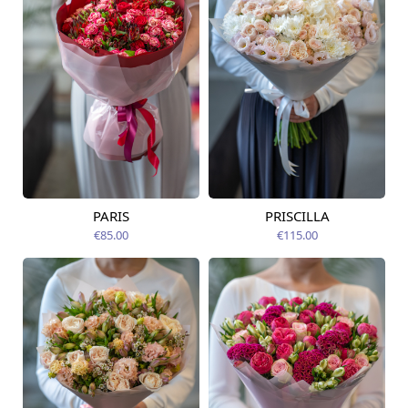
PARIS
PRISCILLA
Pieejams šodien
Pieejams šodien
€85.00
€115.00