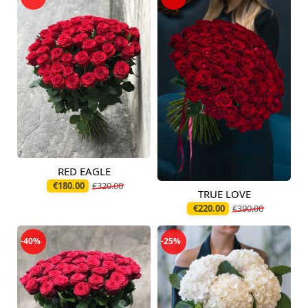
RED EAGLE
Pieejams šodien
€180.00
€320.00
TRUE LOVE
Pieejams šodien
€220.00
€390.00
-40%
-25%