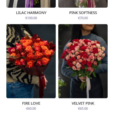
LILAC HARMONY
PINK SOFTNESS
Pieejams šodien
Pieejams šodien
€100.00
€70.00
FIRE LOVE
VELVET PINK
Pieejams šodien
Pieejams šodien
€60.00
€65.00