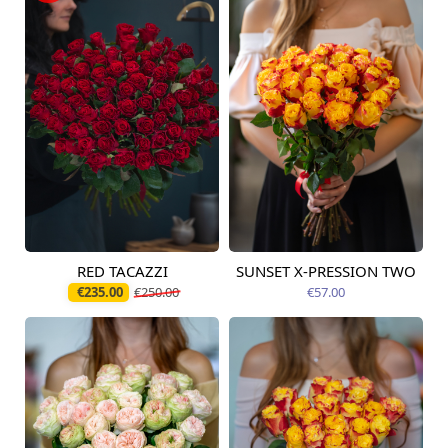
RED TACAZZI
SUNSET X-PRESSION TWO
Pieejams šodien
Pieejams šodien
€235.00
€250.00
€57.00