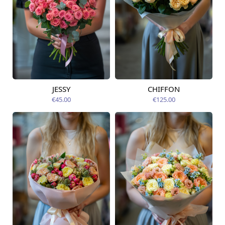
JESSY
CHIFFON
Pieejams šodien
Pieejams šodien
€45.00
€125.00