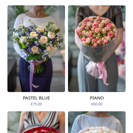
PASTEL BLUE
PIANO
Pieejams šodien
Pieejams šodien
€75.00
€60.00