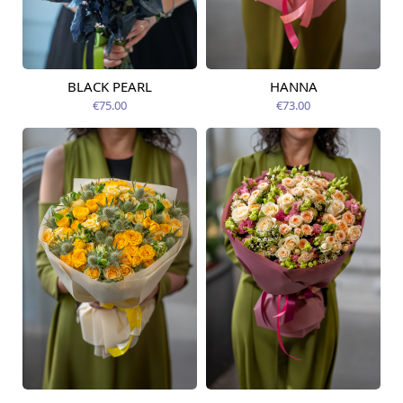
BLACK PEARL
HANNA
Pieejama no
Pieejams šodien
12.08.2026
€75.00
€73.00