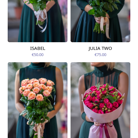
ISABEL
JULIA TWO
Pieejama no
Pieejams šodien
12.08.2026
€50.00
€75.00