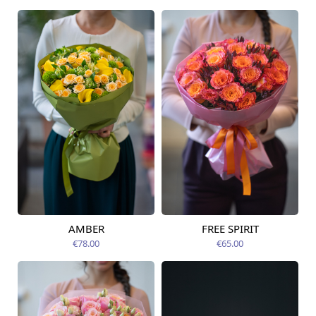
AMBER
FREE SPIRIT
Pieejama no
Pieejams šodien
12.08.2026
€78.00
€65.00