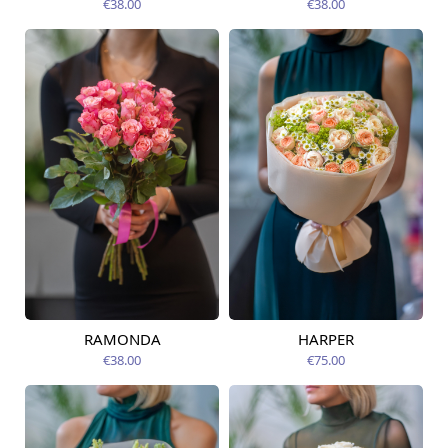
€38.00
€38.00
RAMONDA
HARPER
Pieejams šodien
Pieejams šodien
€38.00
€75.00