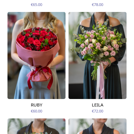
12.08.2026
12.08.2026
€65.00
€78.00
RUBY
LEILA
Pieejama no
Pieejams šodien
12.08.2026
€60.00
€72.00