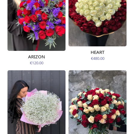
HEART
Pieejams šodien
ARIZON
€480.00
Pieejams šodien
€120.00