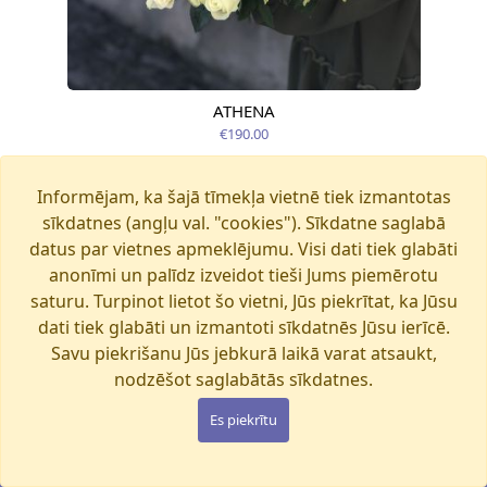
ATHENA
Pieejams šodien
€190.00
Informējam, ka šajā tīmekļa vietnē tiek izmantotas
sīkdatnes (angļu val. "cookies"). Sīkdatne saglabā
datus par vietnes apmeklējumu. Visi dati tiek glabāti
anonīmi un palīdz izveidot tieši Jums piemērotu
saturu. Turpinot lietot šo vietni, Jūs piekrītat, ka Jūsu
dati tiek glabāti un izmantoti sīkdatnēs Jūsu ierīcē.
Savu piekrišanu Jūs jebkurā laikā varat atsaukt,
nodzēšot saglabātās sīkdatnes.
Es piekrītu