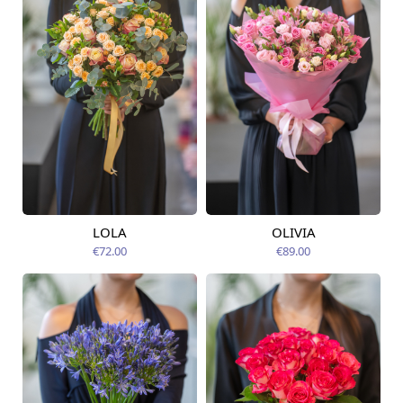
LOLA
OLIVIA
Pieejams šodien
Pieejams šodien
€72.00
€89.00