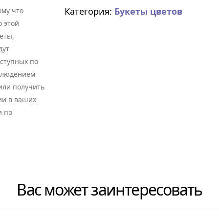
Категория:
Букеты цветов
му что
о этой
еты,
дут
оступных по
облюдением
 или получить
ии в ваших
и по
Вас может заинтересовать