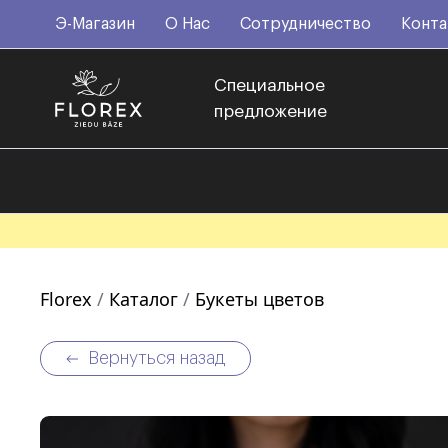
Э-Магазин
О Нас
Сотрудничество
Конта
Специальное
предложение
Florex
Каталог
Букеты цветов
Вернуться назад