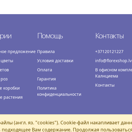
ории
Помощь
Контакты
ное предложение
Правила
+37120121227
 цветы
Условия доставки
info@florexshop.lv
етов
Оплата
В офисном компл
Калнциема
 роз
Гарантия
Контакты
е коробки
Политика
конфиденциальности
е растения
йлы (англ. яз. "cookies"). Cookie-файл накапливает дан
подходящее Вам содержание. Продолжая пользоваться 