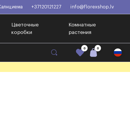
Калнциема
+37120121227
info@florexshop.lv
Цветочные
Комнатные
коробки
растения
0
0