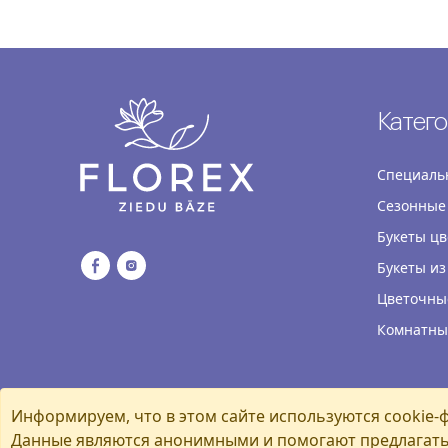
Катег
Специаль
Сезонные
Букеты цв
Букеты из
Цветочны
Комнатны
Информируем, что в этом сайте используются cookie-фа
Данные являются анонимными и помогают предлагать 