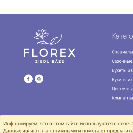
Катег
Специаль
Сезонные
Букеты цв
Букеты из
Цветочны
Комнатны
Информируем, что в этом сайте используются cookie-фа
Данные являются анонимными и помогают предлагать 