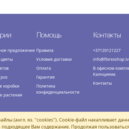
ории
Помощь
Контакты
ное предложение
Правила
+37120121227
 цветы
Условия доставки
info@florexshop.lv
етов
Оплата
В офисном компл
Калнциема
 роз
Гарантия
Контакты
е коробки
Политика
конфиденциальности
е растения
йлы (англ. яз. "cookies"). Cookie-файл накапливает дан
подходящее Вам содержание. Продолжая пользоваться 