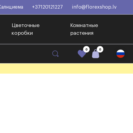
Калнциема
+37120121227
info@florexshop.lv
Цветочные
Комнатные
коробки
растения
0
0