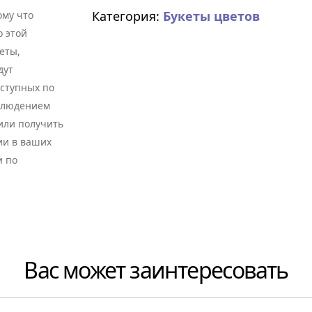
Категория:
Букеты цветов
му что
о этой
еты,
дут
оступных по
облюдением
 или получить
ии в ваших
и по
Вас может заинтересовать