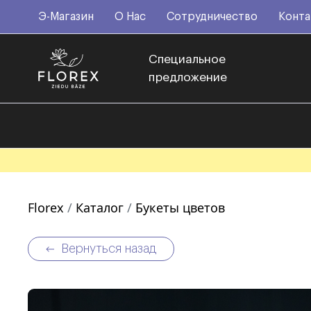
Э-Магазин
О Нас
Сотрудничество
Конта
Специальное
предложение
Florex
Каталог
Букеты цветов
Вернуться назад