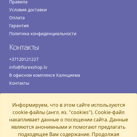
Правила
Условия доставки
Оплата
Гарантия
Политика конфиденциальности
Контакты
+37120121227
info@florexshop.lv
В офисном комплексе Калнциема
Контакты
Время работы
Информируем, что в этом сайте используются
Понедельник
07:00 – 19:00
cookie-файлы (англ. яз. "cookies"). Cookie-файл
Вторник
07:00 – 19:00
накапливает данные о посещении сайта. Данные
Среда
07:00 – 19:00
являются анонимными и помогают предлагать
Четверг
07:00 – 19:00
подходящее Вам содержание. Продолжая