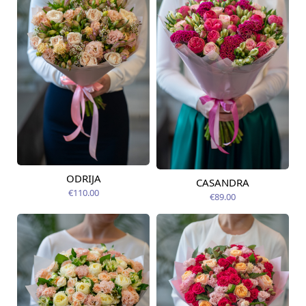
ODRIJA
CASANDRA
Доступно с
Доступно сегодня
12.08.2026
€110.00
€89.00