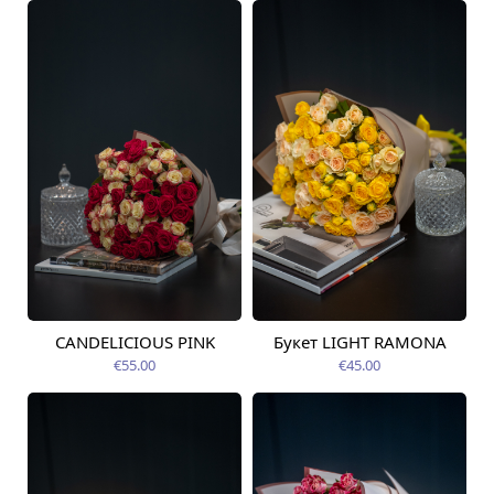
CANDELICIOUS PINK
Букет LIGHT RAMONA
Доступно сегодня
Доступно сегодня
€55.00
€45.00