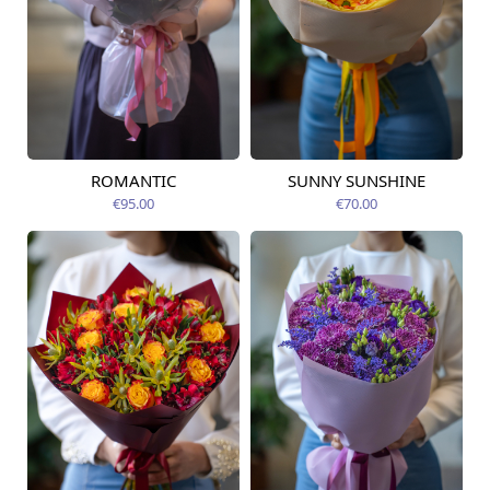
ROMANTIC
SUNNY SUNSHINE
Доступно с
Доступно с
12.08.2026
09.08.2026
€95.00
€70.00