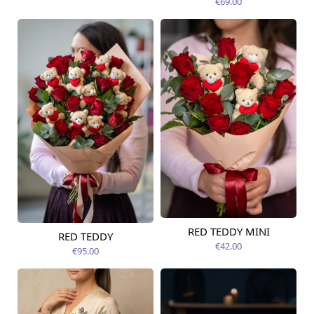
€69.00
RED TEDDY MINI
RED TEDDY
Доступно сегодня
Доступно сегодня
€42.00
€95.00