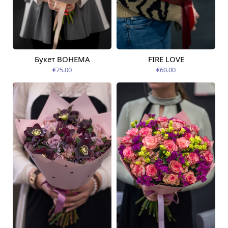
Букет BOHEMA
FIRE LOVE
Доступно сегодня
Доступно сегодня
€75.00
€60.00