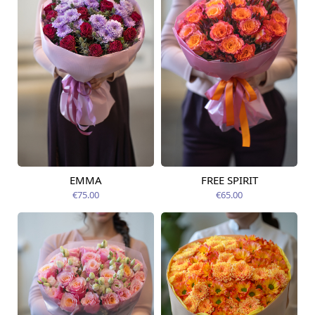
EMMA
FREE SPIRIT
Доступно с
Доступно сегодня
12.08.2026
€75.00
€65.00