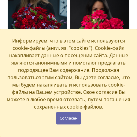
Информируем, что в этом сайте используются
cookie-файлы (англ. яз. "cookies"). Cookie-файл
накапливает данные о посещении сайта. Данные
являются анонимными и помогают предлагать
подходящее Вам содержание. Продолжая
пользоваться этим сайтом, Вы даете согласие, что
мы будем накапливать и использовать cookie-
Букет MAGIC
Букет PINK PANTHER
Доступно с
Доступно сегодня
файлы на Вашем устройстве. Свое согласие Вы
12.08.2026
WONDERLAND
€105.00
можете в любое время отозвать, путем погашения
€280.00
сохраненных cookie-файлов.
Согласен