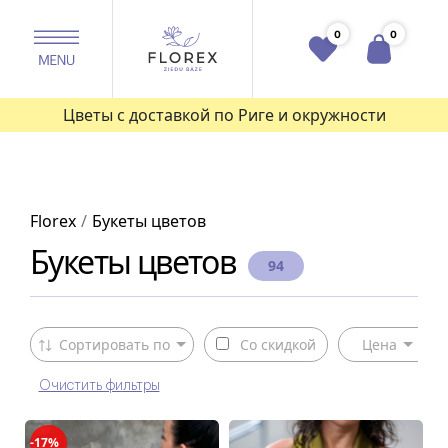
0
0
Цветы с доставкой по Риге и окружности
Florex
Букеты цветов
Букеты цветов
94
Сортировать по
Со скидкой
Цена
Очистить фильтры
-17%