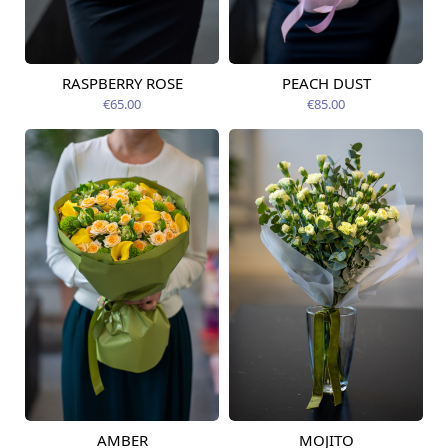
RASPBERRY ROSE
PEACH DUST
Доступно с
Доступно с
12.08.2026
12.08.2026
€65.00
€85.00
AMBER
MOJITO
Доступно с
Доступно с