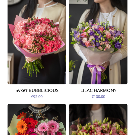
Букет BUBBLICIOUS
LILAC HARMONY
Доступно с
Доступно сегодня
12.08.2026
€95.00
€100.00