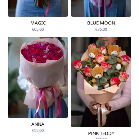
MAGIC
BLUE MOON
Доступно сегодня
Доступно сегодня
€65.00
€76.00
ANNA
Доступно сегодня
€55.00
PINK TEDDY
Доступно с
09.08.2026