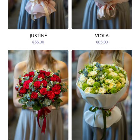
JUSTINE
VIOLA
Доступно с
Доступно сегодня
12.08.2026
€65.00
€85.00