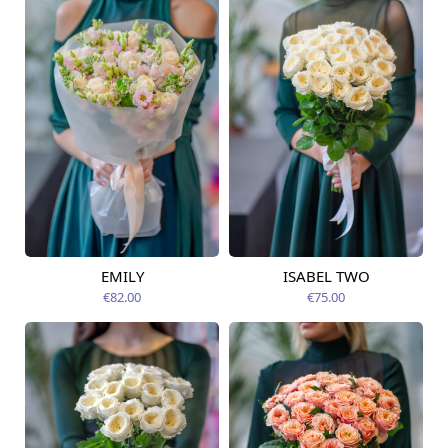
EMILY
ISABEL TWO
Доступно с
Доступно сегодня
12.08.2026
€82.00
€75.00