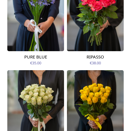
PURE BLUE
RIPASSO
Доступно сегодня
Доступно сегодня
€35.00
€38.00