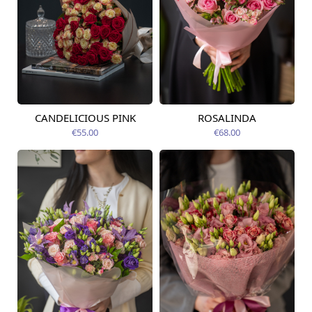
CANDELICIOUS PINK
ROSALINDA
Доступно сегодня
Доступно сегодня
€55.00
€68.00