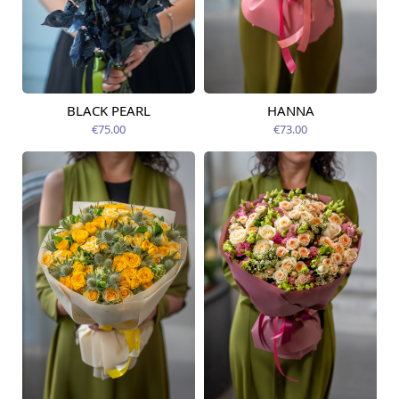
BLACK PEARL
HANNA
Доступно с
Доступно сегодня
12.08.2026
€75.00
€73.00