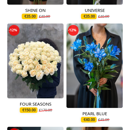
SHINE ON
UNIVERSE
Доступно сегодня
Доступно сегодня
€35.00
€40.00
€35.00
€40.00
-12%
-12%
FOUR SEASONS
Доступно сегодня
€150.00
€170.00
PEARL BLUE
Доступно сегодня
€40.00
€45.00