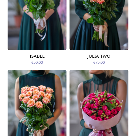
ISABEL
JULIA TWO
Доступно с
Доступно сегодня
12.08.2026
€50.00
€75.00