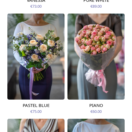
VANESSA
PURE WHITE
Доступно сегодня
12.08.2026
€73.00
€89.00
PASTEL BLUE
PIANO
Доступно сегодня
Доступно сегодня
€75.00
€60.00