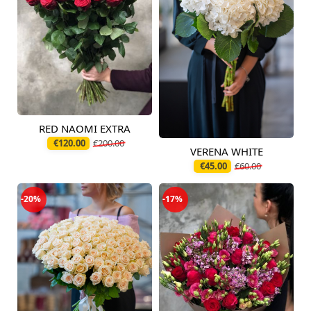
RED NAOMI EXTRA
Доступно с
12.08.2026
€120.00
€200.00
VERENA WHITE
Доступно сегодня
€45.00
€60.00
-20%
-17%