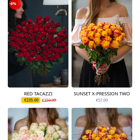
-6%
RED TACAZZI
SUNSET X-PRESSION TWO
Доступно с
Доступно сегодня
12.08.2026
€235.00
€250.00
€57.00