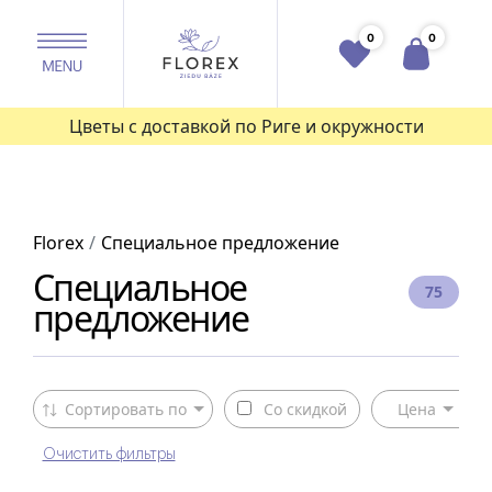
0
0
Цветы с доставкой по Риге и окружности
Florex
Специальное предложение
Специальное
75
предложение
Сортировать по
Со скидкой
Цена
Очистить фильтры