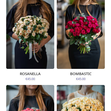
ROSANELLA
BOMBASTIC
Доступно сегодня
Доступно сегодня
€45.00
€45.00