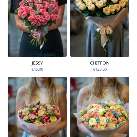
JESSY
CHIFFON
Доступно сегодня
Доступно сегодня
€45.00
€125.00