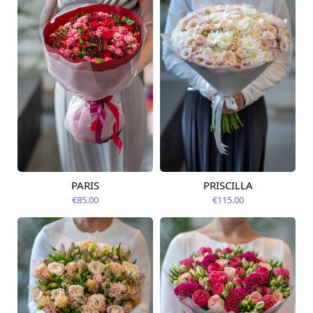
PARIS
PRISCILLA
Доступно сегодня
Доступно сегодня
€85.00
€115.00