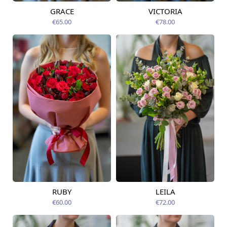
GRACE
VICTORIA
Доступно с
Доступно с
12.08.2026
12.08.2026
€65.00
€78.00
RUBY
LEILA
Доступно с
Доступно сегодня
12.08.2026
€60.00
€72.00