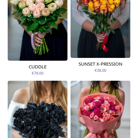
SUNSET X-PRESSION
Доступно сегодня
CUDDLE
Доступно сегодня
€38.00
€78.00