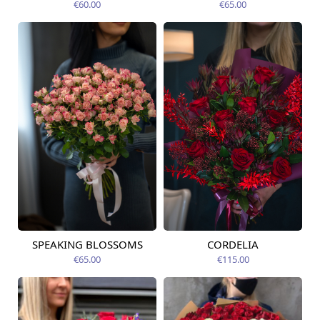
€60.00
€65.00
SPEAKING BLOSSOMS
CORDELIA
Доступно сегодня
Доступно сегодня
€65.00
€115.00