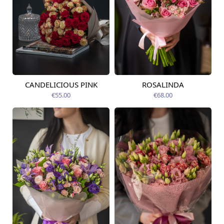
CANDELICIOUS PINK
ROSALINDA
Доступно сегодня
Доступно сегодня
€55.00
€68.00