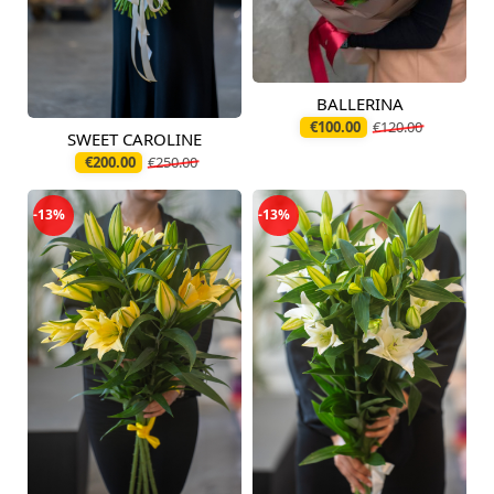
BALLERINA
Доступно сегодня
€100.00
€120.00
SWEET CAROLINE
Доступно сегодня
€200.00
€250.00
-13%
-13%