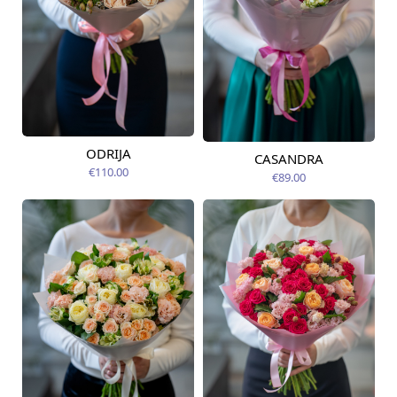
ODRIJA
CASANDRA
Доступно с
Доступно сегодня
12.08.2026
€110.00
€89.00