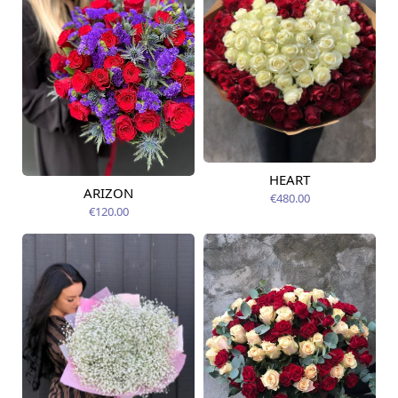
HEART
Доступно сегодня
ARIZON
€480.00
Доступно сегодня
€120.00