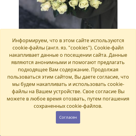
ATHENA
Информируем, что в этом сайте используются
Доступно сегодня
€190.00
cookie-файлы (англ. яз. "cookies"). Cookie-файл
накапливает данные о посещении сайта. Данные
являются анонимными и помогают предлагать
подходящее Вам содержание. Продолжая
пользоваться этим сайтом, Вы даете согласие, что
мы будем накапливать и использовать cookie-
файлы на Вашем устройстве. Свое согласие Вы
можете в любое время отозвать, путем погашения
сохраненных cookie-файлов.
Согласен