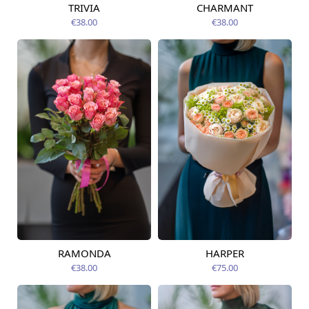
TRIVIA
CHARMANT
Доступно сегодня
Доступно сегодня
€38.00
€38.00
RAMONDA
HARPER
Доступно сегодня
Доступно сегодня
€38.00
€75.00