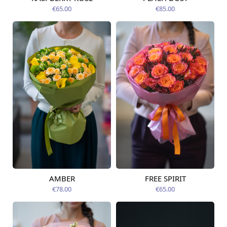
12.08.2026
12.08.2026
€65.00
€85.00
AMBER
FREE SPIRIT
Доступно с
Доступно сегодня
12.08.2026
€78.00
€65.00