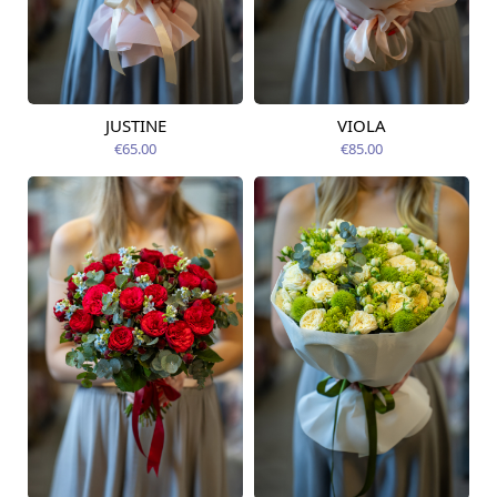
JUSTINE
VIOLA
Доступно с
Доступно сегодня
12.08.2026
€65.00
€85.00