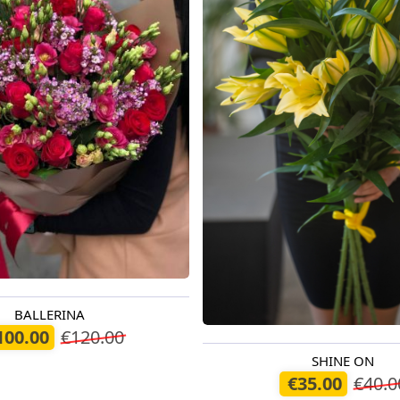
BALLERINA
егодня
100.00
€120.00
SHINE ON
Доступно сегодня
€35.00
€40.0