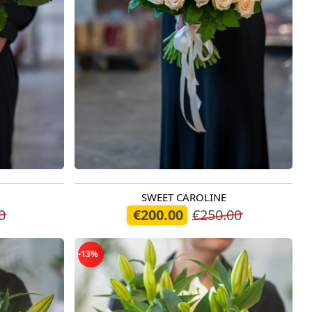
SWEET CAROLINE
Доступно сегодня
0
€200.00
€250.00
-13%