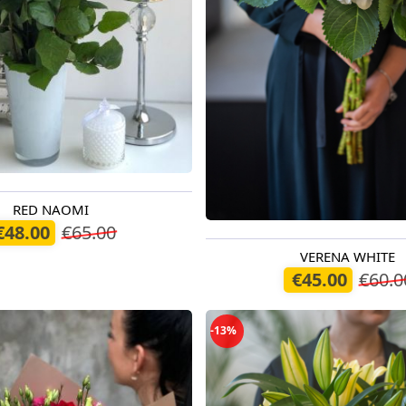
RED NAOMI
егодня
€48.00
€65.00
VERENA WHITE
Доступно сегодня
€45.00
€60.0
-13%