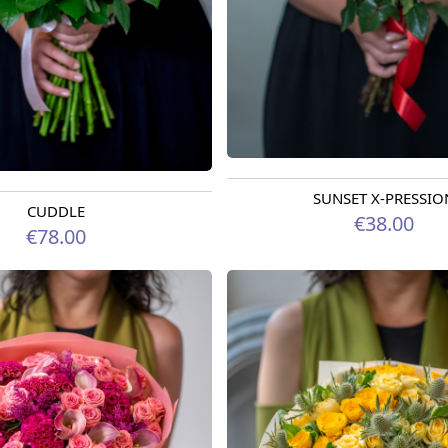
SUNSET X-PRESSIO
Доступно сегодня
CUDDLE
егодня
€38.00
€78.00