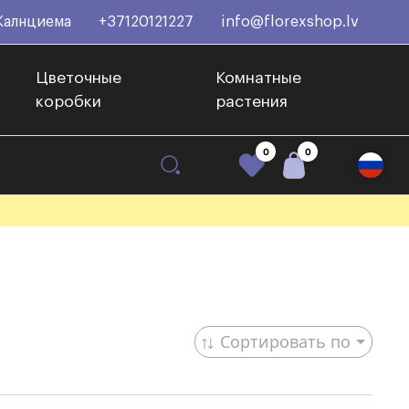
Калнциема
+37120121227
info@florexshop.lv
Цветочные
Комнатные
коробки
растения
0
0
Сортировать по