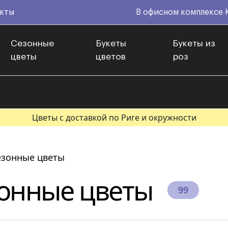
кты
В офисном комплексе 
Сезонные
Букеты
Букеты из
цветы
цветов
роз
Цветы с доставкой по Риге и окружности
езонные цветы
онные цветы
99