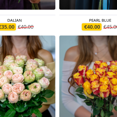
DALIAN
PEARL BLUE
егодня
Доступно сегодня
€35.00
€40.00
€40.00
€45.0