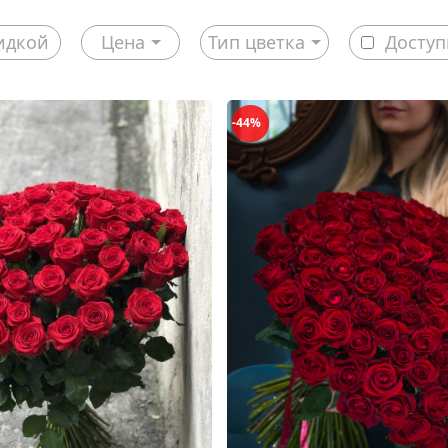
идкой
Цена
Тип цветка
Доступ
-44%